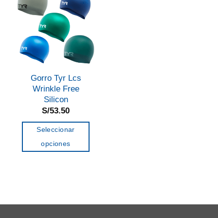
Gorro Tyr Lcs
Wrinkle Free
Silicon
S/
53.50
Seleccionar
opciones
Este
producto
tiene
múltiples
variantes.