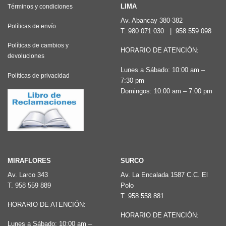
Las
LIMA
Términos y condiciones
opciones
Av. Abancay 380-382
Políticas de envío
T.
980 071 030
|
958 559 098
se
pueden
Políticas de cambios y
HORARIO DE ATENCIÓN:
devoluciones
elegir
Lunes a Sábado: 10:00 am –
en
Políticas de privacidad
7:30 pm
la
Domingos: 10:00 am – 7:00 pm
página
de
producto
MIRAFLORES
SURCO
Av. Larco 343
Av. La Encalada 1587 C.C. El
T.
958 559 889
Polo
T.
958 558 881
HORARIO DE ATENCIÓN:
HORARIO DE ATENCIÓN:
Lunes a Sábado: 10:00 am –