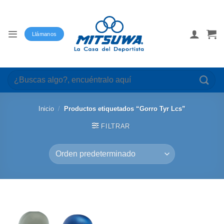
Saltar
al
contenido
Llámanos
Buscar
por:
Inicio
/
Productos etiquetados “Gorro Tyr Lcs”
FILTRAR