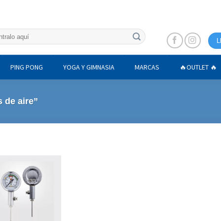
L
PING PONG
YOGA Y GIMNASIA
MARCAS
🔥OUTLET 🔥
 de aire”