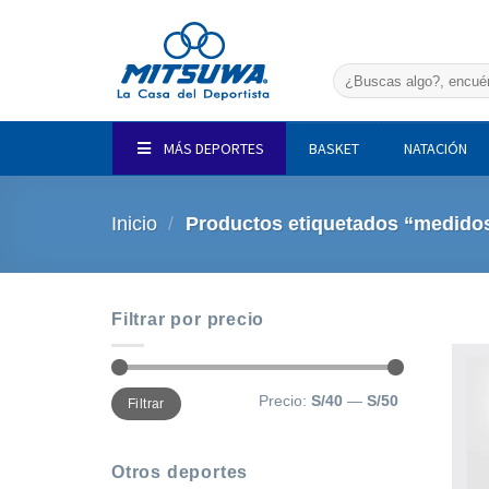
Saltar
al
contenido
Buscar
por:
MÁS DEPORTES
BASKET
NATACIÓN
Inicio
/
Productos etiquetados “medidos
Filtrar por precio
Precio
Precio
Precio:
S/40
—
S/50
Filtrar
mínimo
máximo
Otros deportes