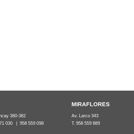
MIRAFLORES
ncay 380-382
Av. Larco 343
71 030
|
958 559 098
T.
958 559 889