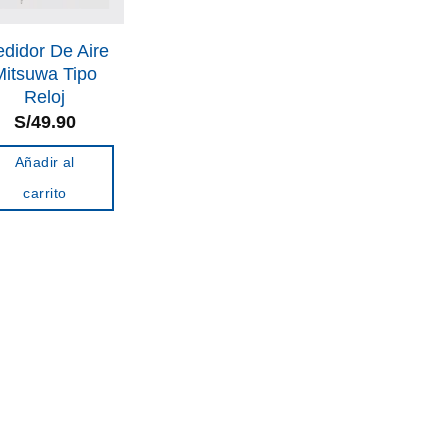
didor De Aire
Mitsuwa Tipo
Reloj
S/
49.90
Añadir al
carrito