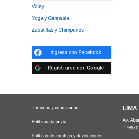
Voley
Yoga y Gimnasia
Zapatillas y Chimpunes
Ingresa con
Facebook
Registrarse con
Google
Términos y condiciones
LIMA
Av. Aba
Políticas de envío
T.
980 0
Políticas de cambios y devoluciones