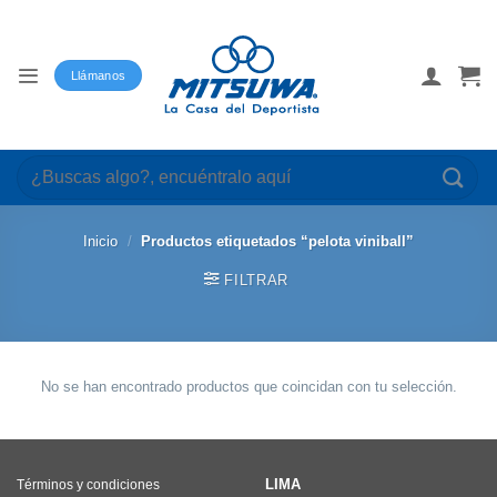
Saltar
al
contenido
Llámanos
Buscar
por:
Inicio
/
Productos etiquetados “pelota viniball”
FILTRAR
No se han encontrado productos que coincidan con tu selección.
LIMA
Términos y condiciones