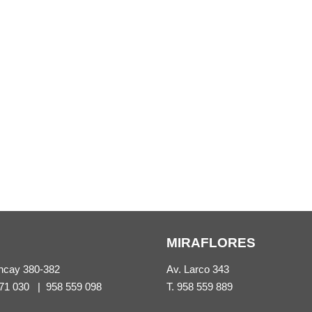
MIRAFLORES
ncay 380-382
Av. Larco 343
71 030
|
958 559 098
T.
958 559 889