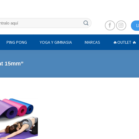
L
PING PONG
YOGA Y GIMNASIA
MARCAS
🔥OUTLET 🔥
at 15mm”