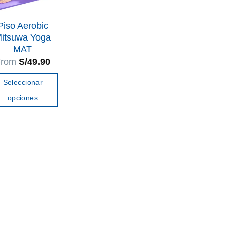
Piso Aerobic
itsuwa Yoga
MAT
From
S/
49.90
Seleccionar
opciones
Este
producto
tiene
múltiples
variantes.
Las
opciones
se