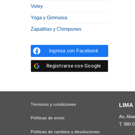
Voley
Yoga y Gimnasia
Zapatillas y Chimpunes
Ingresa con
Facebook
Registrarse con
Google
Términos y condiciones
LIMA
Av. Aba
Políticas de envío
T.
980 0
Políticas de cambios y devoluciones