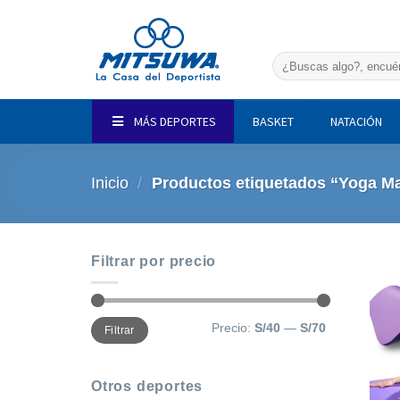
Saltar
al
contenido
Buscar
por:
MÁS DEPORTES
BASKET
NATACIÓN
Inicio
/
Productos etiquetados “Yoga M
Filtrar por precio
Precio
Precio
Precio:
S/40
—
S/70
Filtrar
mínimo
máximo
Otros deportes