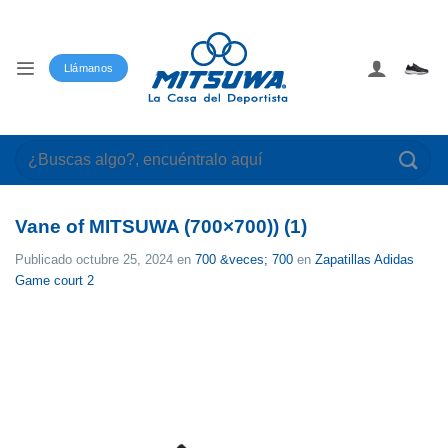
Saltar
al
contenido
Llámanos
Buscar
por:
Vane of MITSUWA (700×700)) (1)
Publicado
octubre 25, 2024
en
700 &veces; 700
en
Zapatillas Adidas
Game court 2