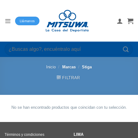
Saltar
al
contenido
Llámanos
Buscar
por:
Inicio
/
Marcas
/
Stiga
FILTRAR
No se han encontrado productos que coincidan con tu selección.
LIMA
Términos y condiciones