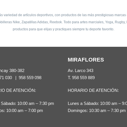
s variedad de artículos deportivos, con productos de las más prestigiosas marcas 
billeras Nike, Zapatillas Adidas, Reebok. Todo para artes marciales, Yoga, Rugb
productos para que elijas y practiques siempre tu deporte favorito.
MIRAFLORES
ncay 380-382
Av. Larco 343
71 030
|
958 559 098
T.
958 559 889
IO DE ATENCIÓN:
HORARIO DE ATENCIÓN:
 Sábado: 10:00 am – 7:30 pm
Lunes a Sábado: 10:00 am – 9:
s: 10:00 am – 7:00 pm
Domingos: 10:30 am – 7:30 pm