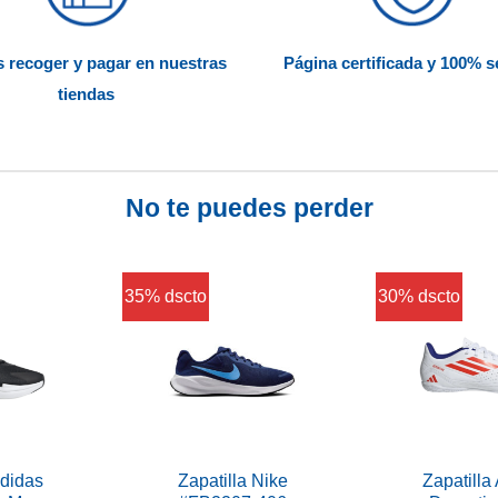
 recoger y pagar en nuestras
Página certificada y 100% 
tiendas
No te puedes perder
35% dscto
30% dscto
Adidas
Zapatilla Nike
Zapatilla