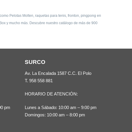
como Pelotas Molten, raquetas para tenis, fronton, pingpong en
y, Box y mucho más. Descubre nuestro catálogo de más de 900
SURCO
Av. La Encalada 1587 C.C. El Polo
T.
958 558 881
HORARIO DE ATENCIÓN:
00 pm
Lunes a Sábado: 10:00 am – 9:00 pm
Domingos: 10:00 am – 8:00 pm