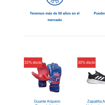
Tenemos más de 50 años en el
Puedes
mercado
32% dscto
30% dscto
bol
Guante Arquero
Zapatilla 