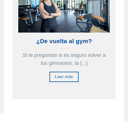
página
p
de
d
oducto
producto
p
¿De vuelta al gym?
Si te preguntas si es seguro volver a
los gimnasios, la [...]
Leer más