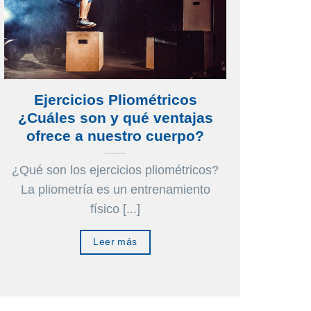
ágina
de
e
producto
roducto
Ejercicios Pliométricos
¿Cuáles son y qué ventajas
ofrece a nuestro cuerpo?
¿Qué son los ejercicios pliométricos?
La pliometría es un entrenamiento
físico [...]
Leer más