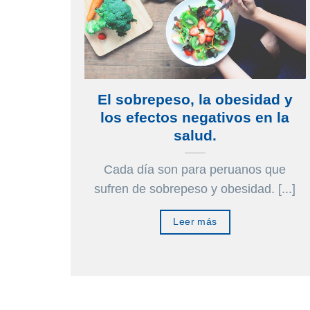
ina
de
de
pr
producto
ducto
os
El sobrepeso, la obesidad y
los efectos negativos en la
salud.
as en
Cada día son para peruanos que
sufren de sobrepeso y obesidad. [...]
Leer más