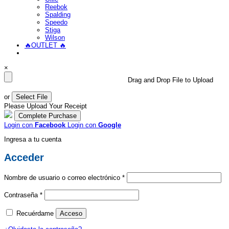
Reebok
Spalding
Speedo
Stiga
Wilson
🔥OUTLET 🔥
×
Drag and Drop File to Upload
or
Select File
Please Upload Your Receipt
Login con
Facebook
Login con
Google
Ingresa a tu cuenta
Acceder
Obligatorio
Nombre de usuario o correo electrónico
*
Obligatorio
Contraseña
*
Recuérdame
Acceso