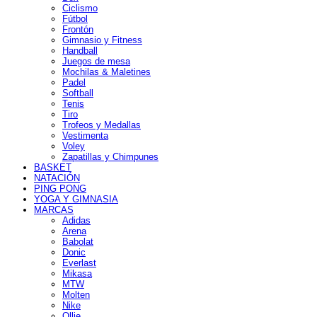
Ciclismo
Fútbol
Frontón
Gimnasio y Fitness
Handball
Juegos de mesa
Mochilas & Maletines
Padel
Softball
Tenis
Tiro
Trofeos y Medallas
Vestimenta
Voley
Zapatillas y Chimpunes
BASKET
NATACIÓN
PING PONG
YOGA Y GIMNASIA
MARCAS
Adidas
Arena
Babolat
Donic
Everlast
Mikasa
MTW
Molten
Nike
Ollie