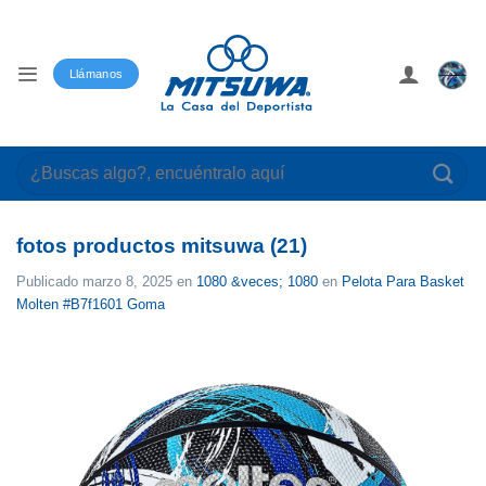
Saltar
al
contenido
Llámanos
Buscar
por:
fotos productos mitsuwa (21)
Publicado
marzo 8, 2025
en
1080 &veces; 1080
en
Pelota Para Basket
Molten #B7f1601 Goma