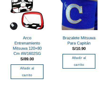
Arco
Brazalete Mitsuwa
Entrenamiento
Para Capitán
Mitsuwa 120×80
S/
10.90
Cm #W1602SG
Añadir al
S/
89.00
carrito
Añadir al
carrito