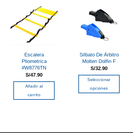
Escalera
Silbato De Árbitro
Pliometrica
Molten Dolfin F
#W8776TN
S/
32.90
S/
47.90
Seleccionar
Añadir al
opciones
carrito
Este
producto
tiene
múltiples
variantes.