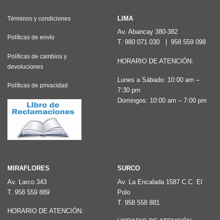
Las
LIMA
Términos y condiciones
opciones
Av. Abancay 380-382
se
Políticas de envío
T.
980 071 030
|
958 559 098
pueden
Políticas de cambios y
elegir
HORARIO DE ATENCIÓN:
devoluciones
en
Lunes a Sábado: 10:00 am –
la
Políticas de privacidad
7:30 pm
página
Domingos: 10:00 am – 7:00 pm
de
producto
MIRAFLORES
SURCO
Av. Larco 343
Av. La Encalada 1587 C.C. El
T.
958 559 889
Polo
T.
958 558 881
HORARIO DE ATENCIÓN: