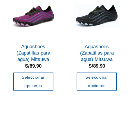
Aquashoes
Aquashoes
(Zapatillas para
(Zapatillas para
agua) Mitsuwa
agua) Mitsuwa
S/
89.90
S/
89.90
Seleccionar
Seleccionar
opciones
opciones
Este
Este
producto
producto
tiene
tiene
múltiples
múltiples
variantes.
variantes.