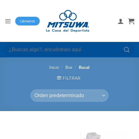
Saltar
al
contenido
Llámanos
Buscar
por:
Inicio
/
Box
/
Bucal
FILTRAR