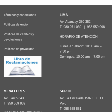
Las
opciones
LIMA
Términos y condiciones
se
Av. Abancay 380-382
pueden
Políticas de envío
T.
980 071 030
|
958 559 098
elegir
Políticas de cambios y
HORARIO DE ATENCIÓN:
en
devoluciones
la
Lunes a Sábado: 10:00 am –
Políticas de privacidad
página
7:30 pm
Domingos: 10:00 am – 7:00 pm
de
producto
MIRAFLORES
SURCO
Av. Larco 343
Av. La Encalada 1587 C.C. El
T.
958 559 889
Polo
T.
958 558 881