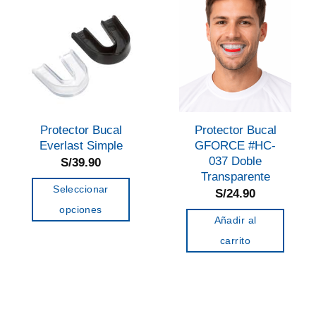
opciones
se
pueden
elegir
en
la
página
Protector Bucal
Protector Bucal
de
Everlast Simple
GFORCE #HC-
037 Doble
S/
39.90
producto
Transparente
Seleccionar
S/
24.90
opciones
Añadir al
Este
carrito
producto
tiene
múltiples
variantes.