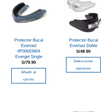
Protector Bucal
Protector Bucal
Everlast
Everlast Doble
#P00003604
S/
49.90
Evergel Single
Seleccionar
S/
79.90
opciones
Añadir al
Este
carrito
producto
tiene
múltiples
variantes.
Las