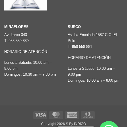
página
de
producto
MIRAFLORES
SURCO
Av. Larco 343
Av. La Encalada 1587 C.C. El
T.
958 559 889
Polo
T.
958 558 881
HORARIO DE ATENCIÓN:
HORARIO DE ATENCIÓN:
Lunes a Sábado: 10:00 am –
9:00 pm
Lunes a Sábado: 10:00 am –
Domingos: 10:30 am – 7:30 pm
9:00 pm
Domingos: 10:00 am – 8:00 pm
Visa
MasterCard
American
Dinners
Express
Club
Copyright 2026 ©
By INDIGO