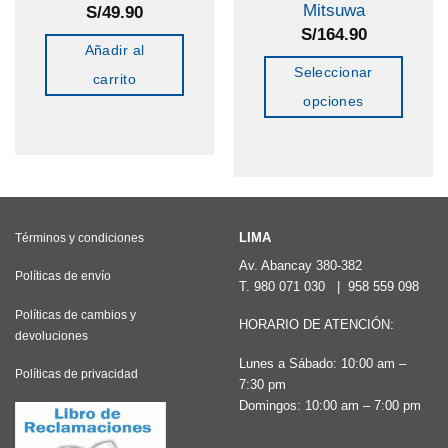
Mitsuwa
S/
49.90
S/
164.90
Añadir al
Seleccionar
carrito
opciones
Este
producto
tiene
múltiples
variantes.
LIMA
Términos y condiciones
Las
Av. Abancay 380-382
Políticas de envío
T.
980 071 030
|
958 559 098
opciones
Políticas de cambios y
se
HORARIO DE ATENCIÓN:
devoluciones
pueden
Lunes a Sábado: 10:00 am –
elegir
Políticas de privacidad
7:30 pm
en
Domingos: 10:00 am – 7:00 pm
la