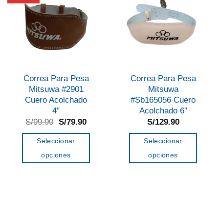
Correa Para Pesa
Correa Para Pesa
Mitsuwa #2901
Mitsuwa
Cuero Acolchado
#Sb165056 Cuero
4″
Acolchado 6″
El
El
S/
99.90
S/
79.90
S/
129.90
precio
precio
original
actual
Seleccionar
Seleccionar
era:
es:
S/99.90.
S/79.90.
opciones
opciones
Este
Este
producto
producto
tiene
tiene
múltiples
múltiples