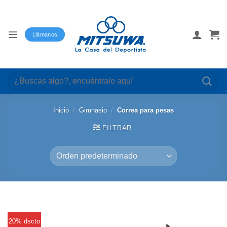
Saltar
al
contenido
Llámanos
Buscar
por:
Inicio
/
Gimnasio
/
Correa para pesas
FILTRAR
20% dscto