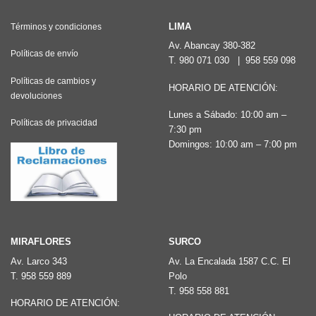
variantes.
Las
LIMA
Términos y condiciones
opciones
Av. Abancay 380-382
Políticas de envío
T.
980 071 030
|
958 559 098
se
pueden
Políticas de cambios y
HORARIO DE ATENCIÓN:
devoluciones
elegir
Lunes a Sábado: 10:00 am –
en
Políticas de privacidad
7:30 pm
la
Domingos: 10:00 am – 7:00 pm
página
de
producto
MIRAFLORES
SURCO
Av. Larco 343
Av. La Encalada 1587 C.C. El
T.
958 559 889
Polo
T.
958 558 881
HORARIO DE ATENCIÓN: