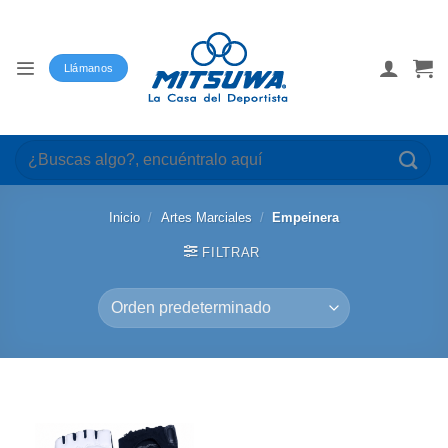
Saltar
al
contenido
Llámanos
Buscar
por:
Inicio
/
Artes Marciales
/
Empeinera
FILTRAR