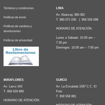
variantes.
Las
LIMA
Términos y condiciones
opciones
Av. Abancay 380-382
Políticas de envío
T.
980 071 030
|
958 559 098
se
pueden
Políticas de cambios y
HORARIO DE ATENCIÓN:
devoluciones
elegir
Lunes a Sábado: 10:00 am –
en
Políticas de privacidad
7:30 pm
la
Domingos: 10:00 am – 7:00 pm
página
de
producto
MIRAFLORES
SURCO
Av. Larco 343
Av. La Encalada 1587 C.C. El
T.
958 559 889
Polo
T.
958 558 881
HORARIO DE ATENCIÓN: