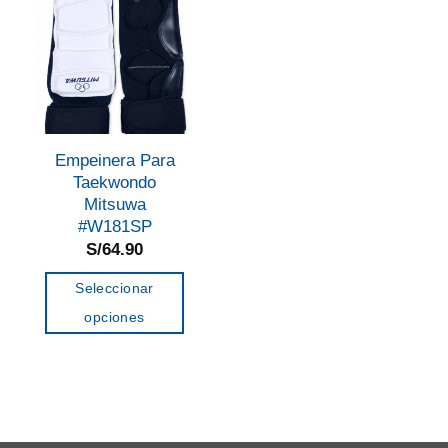
Empeinera Para
Taekwondo
Mitsuwa
#W181SP
S/
64.90
Seleccionar
opciones
Este
producto
tiene
múltiples