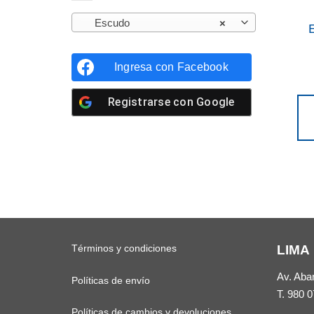
Escudo
×
Ingresa con
Facebook
Registrarse con
Google
Términos y condiciones
LIMA
Av. Aba
Políticas de envío
T.
980 0
Políticas de cambios y devoluciones