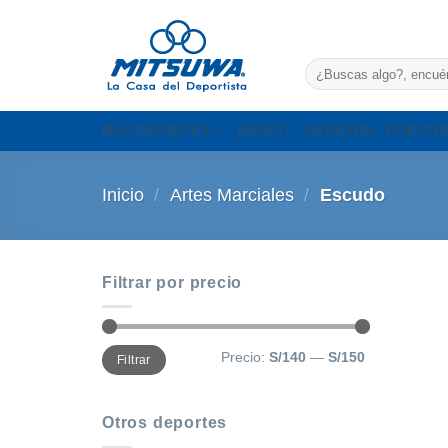
Saltar
al
contenido
Buscar
por:
MÁS DEPORTES
BASKET
NATACIÓN
PING PO
Inicio
/
Artes Marciales
/
Escudo
Filtrar por precio
Precio
Precio
Precio:
S/140
—
S/150
Filtrar
mínimo
máximo
Otros deportes