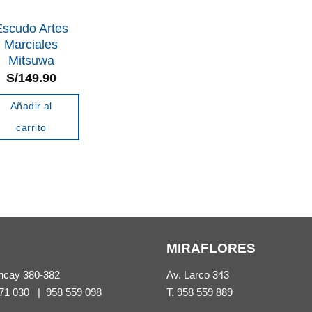
Escudo Artes
Marciales
Mitsuwa
S/
149.90
Añadir al
carrito
MIRAFLORES
ncay 380-382
Av. Larco 343
71 030
|
958 559 098
T.
958 559 889