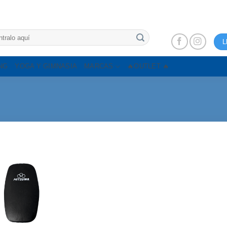
L
NG
YOGA Y GIMNASIA
MARCAS
🔥OUTLET 🔥