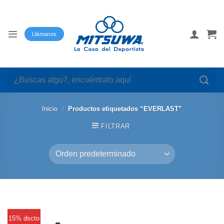
Saltar
al
contenido
Llámanos
Buscar
por:
Inicio
/
Productos etiquetados “EVERLAST”
FILTRAR
15% dscto