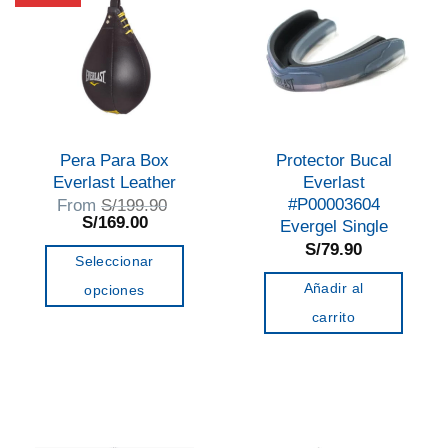
Pera Para Box
Protector Bucal
Everlast Leather
Everlast
#P00003604
From
S/
199.90
El
El
S/
169.00
Evergel Single
precio
precio
S/
79.90
original
actual
Seleccionar
era:
es:
S/199.90.
S/169.00.
Añadir al
opciones
Este
carrito
producto
tiene
múltiples
variantes.