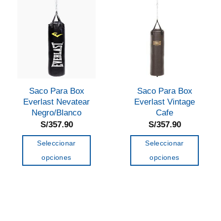
Las
opciones
se
pueden
elegir
en
la
Saco Para Box
Saco Para Box
página
Everlast Nevatear
Everlast Vintage
de
Negro/Blanco
Cafe
producto
S/
357.90
S/
357.90
Seleccionar
Seleccionar
opciones
opciones
Este
Este
producto
producto
tiene
tiene
múltiples
múltiples