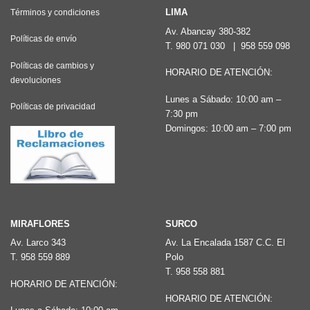
Las
LIMA
Términos y condiciones
opciones
Av. Abancay 380-382
Políticas de envío
T.
980 071 030
|
958 559 098
se
pueden
Políticas de cambios y
HORARIO DE ATENCIÓN:
devoluciones
elegir
Lunes a Sábado: 10:00 am –
en
Políticas de privacidad
7:30 pm
la
Domingos: 10:00 am – 7:00 pm
página
de
producto
MIRAFLORES
SURCO
Av. Larco 343
Av. La Encalada 1587 C.C. El
T.
958 559 889
Polo
T.
958 558 881
HORARIO DE ATENCIÓN:
HORARIO DE ATENCIÓN: