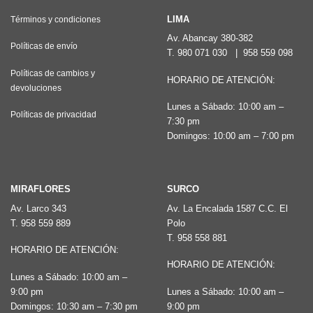
Las
LIMA
Términos y condiciones
opciones
Av. Abancay 380-382
Políticas de envío
T.
980 071 030
|
958 559 098
se
pueden
Políticas de cambios y
HORARIO DE ATENCIÓN:
devoluciones
elegir
Lunes a Sábado: 10:00 am –
en
Políticas de privacidad
7:30 pm
la
Domingos: 10:00 am – 7:00 pm
página
de
producto
MIRAFLORES
SURCO
Av. Larco 343
Av. La Encalada 1587 C.C. El
T.
958 559 889
Polo
T.
958 558 881
HORARIO DE ATENCIÓN:
HORARIO DE ATENCIÓN:
Lunes a Sábado: 10:00 am –
9:00 pm
Lunes a Sábado: 10:00 am –
Domingos: 10:30 am – 7:30 pm
9:00 pm