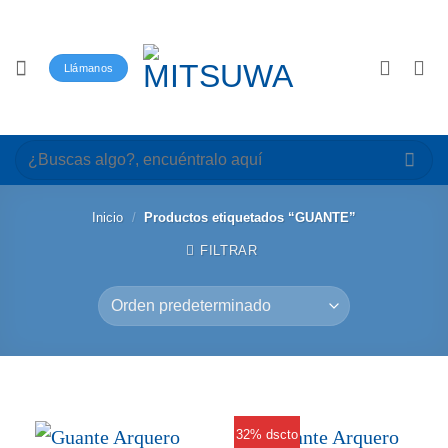
Saltar
al
contenido
Llámanos
Buscar
por:
Inicio
/
Productos etiquetados “GUANTE”
FILTRAR
32% dscto