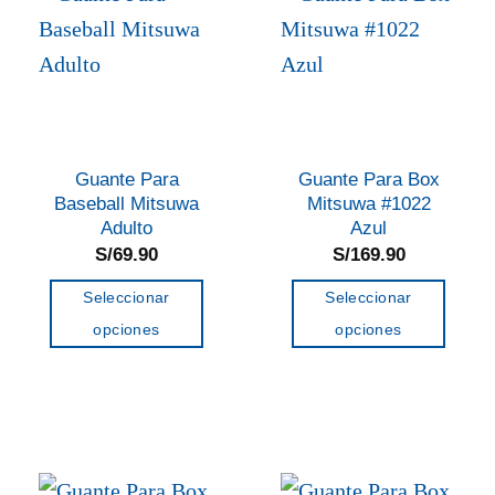
Las
Las
opciones
opciones
se
se
pueden
pueden
elegir
elegir
en
en
Guante Para
Guante Para Box
la
la
Baseball Mitsuwa
Mitsuwa #1022
página
página
Adulto
Azul
de
de
S/
69.90
S/
169.90
producto
producto
Seleccionar
Seleccionar
opciones
opciones
Este
Este
producto
producto
tiene
tiene
múltiples
múltiples
variantes.
variantes.