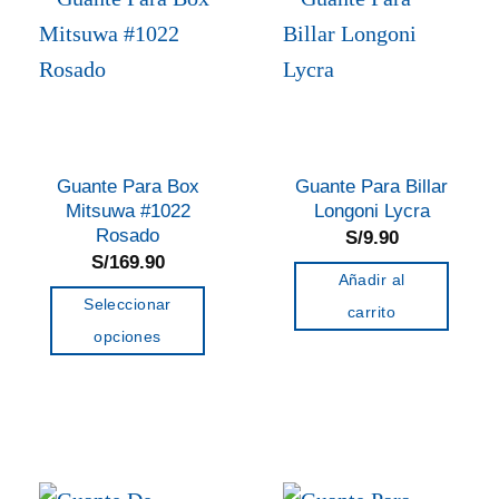
Las
Las
opciones
opciones
se
se
pueden
pueden
elegir
elegir
en
en
Guante Para Box
Guante Para Billar
la
la
Mitsuwa #1022
Longoni Lycra
página
página
Rosado
S/
9.90
de
de
S/
169.90
Añadir al
producto
producto
Seleccionar
carrito
opciones
Este
producto
tiene
múltiples
variantes.