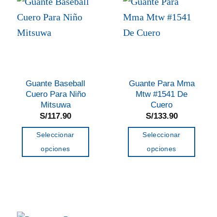
Las
Las
opciones
opciones
se
se
pueden
pueden
elegir
elegir
en
en
Guante Baseball
Guante Para Mma
la
la
Cuero Para Niño
Mtw #1541 De
página
página
Mitsuwa
Cuero
de
de
S/
117.90
S/
133.90
producto
producto
Seleccionar
Seleccionar
opciones
opciones
Este
Este
producto
producto
tiene
tiene
múltiples
múltiples
variantes.
variantes.