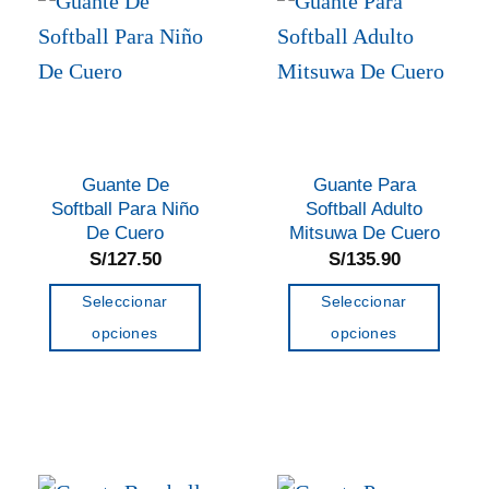
Las
opciones
se
pueden
elegir
en
Guante De
Guante Para
la
Softball Para Niño
Softball Adulto
página
De Cuero
Mitsuwa De Cuero
de
S/
127.50
S/
135.90
producto
Seleccionar
Seleccionar
opciones
opciones
Este
Este
producto
producto
tiene
tiene
múltiples
múltiples
variantes.
variantes.