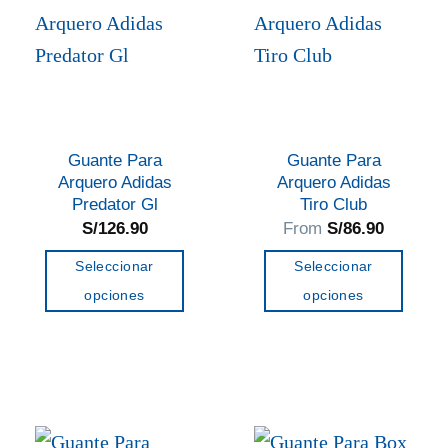
Las
Las
opciones
opciones
se
se
pueden
pueden
elegir
elegir
en
en
Guante Para
Guante Para
la
la
Arquero Adidas
Arquero Adidas
página
página
Predator Gl
Tiro Club
de
de
S/
126.90
From
S/
86.90
producto
producto
Seleccionar
Seleccionar
opciones
opciones
Este
Este
producto
producto
tiene
tiene
múltiples
múltiples
variantes.
variantes.