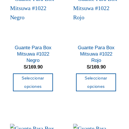
Las
Las
opciones
opciones
se
se
pueden
pueden
elegir
elegir
en
en
Guante Para Box
Guante Para Box
la
la
Mitsuwa #1022
Mitsuwa #1022
página
página
Negro
Rojo
de
de
S/
169.90
S/
169.90
producto
producto
Seleccionar
Seleccionar
opciones
opciones
Este
Este
producto
producto
tiene
tiene
múltiples
múltiples
variantes.
variantes.