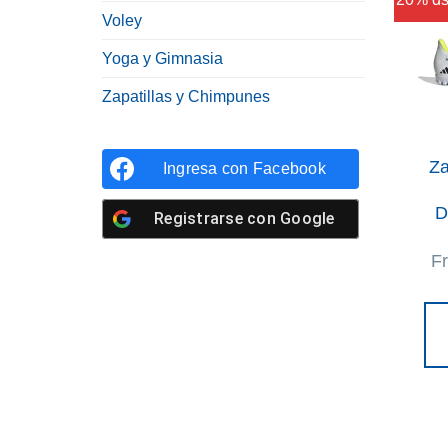
Voley
Yoga y Gimnasia
Zapatillas y Chimpunes
Za
Ingresa con
Facebook
D
Registrarse con
Google
F