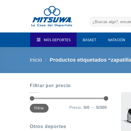
Saltar
al
contenido
Buscar
por:
MÁS DEPORTES
BASKET
NATACIÓN
Inicio
/
Productos etiquetados “zapatill
Filtrar por precio
Precio
Precio
Precio:
S/0
—
S/300
Filtrar
mínimo
máximo
Otros deportes