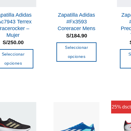
patilla Adidas
Zapatilla Adidas
Zapa
c7943 Terrex
#Fx3593
racerocker –
Coreracer Mens
Pre
Mujer
S/
184.90
S/
250.00
Seleccionar
Seleccionar
S
opciones
opciones
Este
Este
producto
producto
tiene
tiene
múltiples
múltiples
variantes.
variantes.
Las
25% dsct
Las
opciones
opciones
se
se