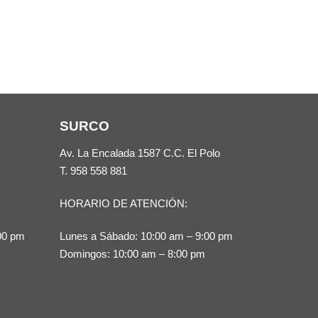
producto
tiene
tiene
múltiples
múltiples
variantes.
variantes.
Las
Las
opciones
opciones
se
se
pueden
SURCO
pueden
elegir
Av. La Encalada 1587 C.C. El Polo
elegir
en
T.
958 558 881
en
la
la
página
HORARIO DE ATENCIÓN:
página
de
00 pm
Lunes a Sábado: 10:00 am – 9:00 pm
de
producto
Domingos: 10:00 am – 8:00 pm
producto