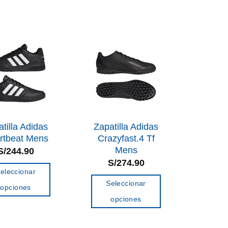
tiene
tiene
múltiples
múltiples
variantes.
variantes.
Las
Las
opciones
opciones
se
se
pueden
pueden
elegir
elegir
en
en
tilla Adidas
Zapatilla Adidas
la
la
rtbeat Mens
Crazyfast.4 Tf
página
Mens
S/
244.90
página
de
S/
274.90
de
producto
eleccionar
producto
Seleccionar
opciones
opciones
Este
Este
producto