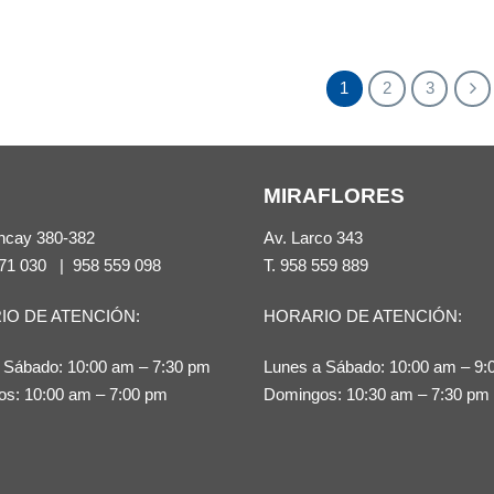
producto
producto
tiene
tiene
múltiples
múltiples
1
2
3
variantes.
variantes.
Las
Las
opciones
opciones
se
MIRAFLORES
se
pueden
pueden
ncay 380-382
Av. Larco 343
elegir
71 030
|
958 559 098
T.
958 559 889
elegir
en
en
la
IO DE ATENCIÓN:
HORARIO DE ATENCIÓN:
la
página
página
 Sábado: 10:00 am – 7:30 pm
Lunes a Sábado: 10:00 am – 9:
de
de
s: 10:00 am – 7:00 pm
Domingos: 10:30 am – 7:30 pm
producto
producto