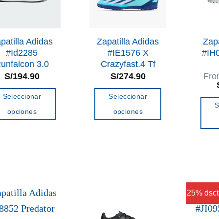
pueden
pueden
elegir
elegir
en
en
la
patilla Adidas
Zapatilla Adidas
Zapa
la
#Id2285
#IE1576 X
#IH
página
unfalcon 3.0
Crazyfast.4 Tf
página
de
S/
194.90
S/
274.90
Fr
de
producto
producto
Seleccionar
Seleccionar
S
opciones
opciones
Este
Este
producto
producto
tiene
tiene
múltiples
múltiples
variantes.
variantes.
25% dsct
Las
Las
opciones
opciones