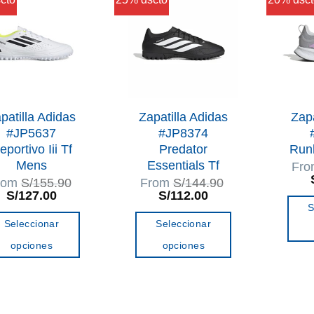
opciones
opciones
se
se
pueden
pueden
elegir
elegir
en
en
la
la
patilla Adidas
Zapatilla Adidas
Zapa
página
página
#JP5637
#JP8374
de
de
eportivo Iii Tf
Predator
Run
producto
producto
Mens
Essentials Tf
Fr
rom
S/
155.90
From
S/
144.90
El
El
El
El
S/
127.00
S/
112.00
precio
precio
precio
precio
S
original
actual
original
actual
Seleccionar
Seleccionar
era:
es:
era:
es:
S/155.90.
S/127.00.
S/144.90.
S/112.00.
opciones
opciones
Este
Este
producto
producto
tiene
tiene