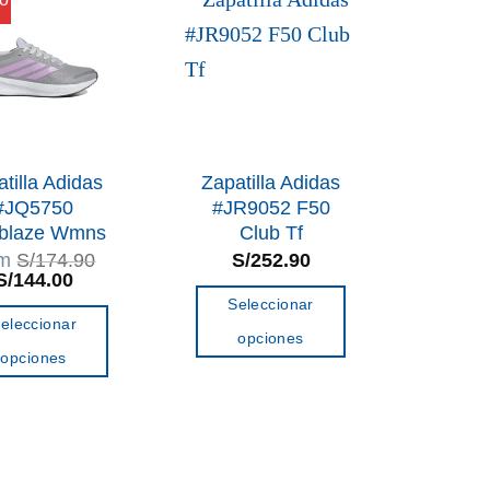
Las
Las
opciones
opciones
se
se
pueden
pueden
elegir
elegir
en
en
tilla Adidas
Zapatilla Adidas
la
la
#JQ5750
#JR9052 F50
blaze Wmns
Club Tf
página
página
om
S/
174.90
S/
252.90
de
de
El
El
S/
144.00
producto
producto
precio
precio
Seleccionar
original
actual
eleccionar
era:
es:
opciones
S/174.90.
S/144.00.
opciones
Este
Este
producto
producto
tiene
tiene
múltiples
múltiples