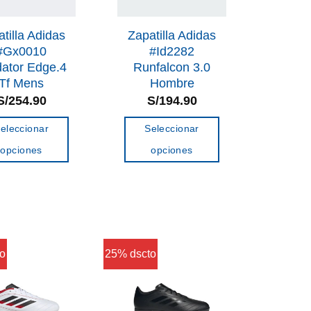
tilla Adidas
Zapatilla Adidas
#Gx0010
#Id2282
dator Edge.4
Runfalcon 3.0
Tf Mens
Hombre
S/
254.90
S/
194.90
eleccionar
Seleccionar
opciones
opciones
Este
Este
producto
producto
tiene
tiene
múltiples
múltiples
variantes.
variantes.
o
25% dscto
Las
Las
opciones
opciones
se
se