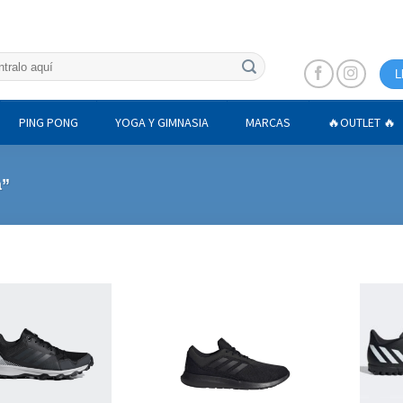
L
PING PONG
YOGA Y GIMNASIA
MARCAS
🔥OUTLET 🔥
a”