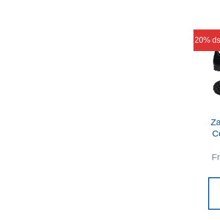
20% ds
Za
C
F