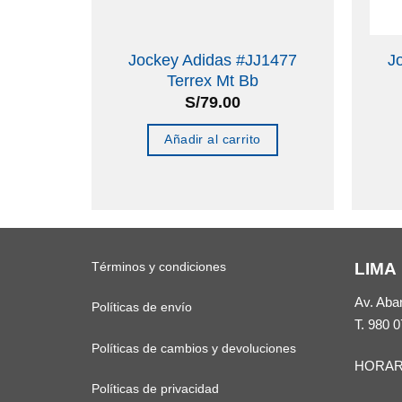
ain
Jockey Adidas #JJ1477
J
dulto
Terrex Mt Bb
S/
79.00
nes
Añadir al carrito
to
les
Términos y condiciones
LIMA
tes.
Av. Aba
Políticas de envío
es
T.
980 0
Políticas de cambios y devoluciones
HORAR
n
Políticas de privacidad