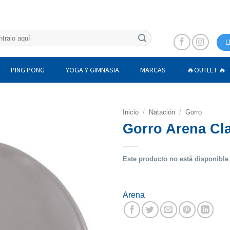
L
PING PONG
YOGA Y GIMNASIA
MARCAS
🔥OUTLET 🔥
Inicio
/
Natación
/
Gorro
Gorro Arena Cla
Este producto no está disponible
Arena