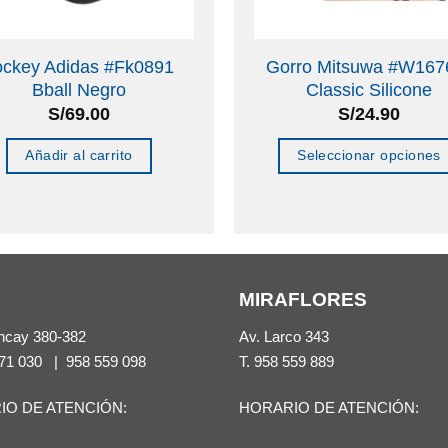
ockey Adidas #Fk0891
Gorro Mitsuwa #W167
Bball Negro
Classic Silicone
S/
69.00
S/
24.90
Añadir al carrito
Seleccionar opciones
Este
producto
tiene
múltiples
MIRAFLORES
variantes.
Las
ncay 380-382
Av. Larco 343
opciones
71 030
|
958 559 098
T.
958 559 889
se
IO DE ATENCIÓN:
HORARIO DE ATENCIÓN:
pueden
elegir