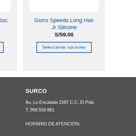
6sc
Gorro Speedo Long Hair
Jr Silicone
S/
59.00
Seleccionar opciones
Este
producto
tiene
múltiples
SURCO
variantes.
Las
Av. La Encalada 1587 C.C. El Polo
opciones
T.
958 558 881
se
HORARIO DE ATENCIÓN:
pueden
elegir