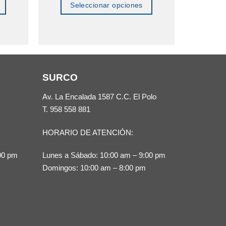
Seleccionar opciones
Se
Este
producto
tiene
múltiples
SURCO
variantes.
Las
Av. La Encalada 1587 C.C. El Polo
opciones
T.
958 558 881
se
HORARIO DE ATENCIÓN:
pueden
elegir
00 pm
Lunes a Sábado: 10:00 am – 9:00 pm
en
Domingos: 10:00 am – 8:00 pm
la
página
de
producto