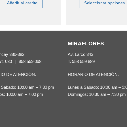
Añadir al carrito
Seleccionar opciones
Este
producto
tiene
múltiples
MIRAFLORES
variantes.
Las
ncay 380-382
Av. Larco 343
opciones
71 030
|
958 559 098
T.
958 559 889
se
IO DE ATENCIÓN:
HORARIO DE ATENCIÓN:
pueden
elegir
 Sábado: 10:00 am – 7:30 pm
Lunes a Sábado: 10:00 am – 9:
en
s: 10:00 am – 7:00 pm
Domingos: 10:30 am – 7:30 pm
la
página
de
producto