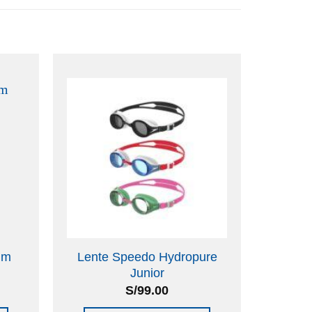
im
Lente Speedo Hydropure
Gorro
Junior
S/
99.00