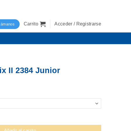
Carrito
Acceder / Registrarse
lámanos
x II 2384 Junior
r cantidad
Añadir al carrito