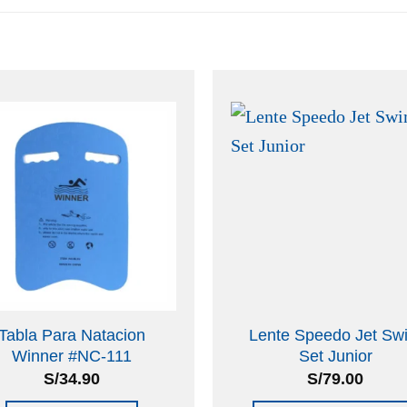
Tabla Para Natacion
Lente Speedo Jet Sw
Winner #NC-111
Set Junior
S/
34.90
S/
79.00