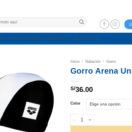
L
NG
YOGA Y GIMNASIA
MARCAS
🔥OUTLET 🔥
Inicio
/
Natación
/
Gorro
Gorro Arena Uni
S/
36.00
Color
Gorro Arena Unix II 2384 Junio