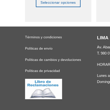
Seleccionar opciones
Este
producto
tiene
múltiples
Términos y condiciones
LIMA
variantes.
Las
Av. Aba
Políticas de envío
opciones
T.
980 0
se
Políticas de cambios y devoluciones
HORAR
pueden
Políticas de privacidad
elegir
Lunes a
en
Domingo
la
página
de
producto