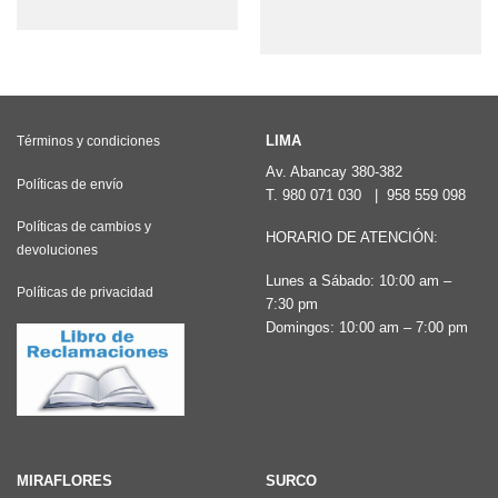
producto
tiene
múltiples
variantes.
Las
LIMA
Términos y condiciones
opciones
Av. Abancay 380-382
Políticas de envío
se
T.
980 071 030
|
958 559 098
pueden
Políticas de cambios y
HORARIO DE ATENCIÓN:
elegir
devoluciones
en
Lunes a Sábado: 10:00 am –
Políticas de privacidad
7:30 pm
la
Domingos: 10:00 am – 7:00 pm
página
de
producto
MIRAFLORES
SURCO