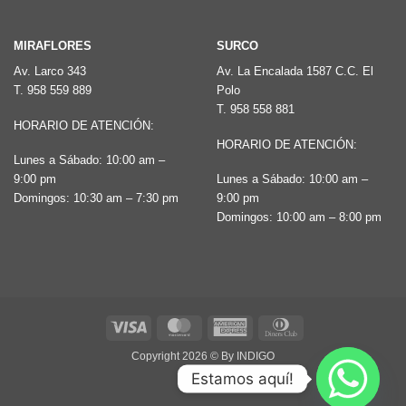
producto
producto
MIRAFLORES
SURCO
Av. Larco 343
Av. La Encalada 1587 C.C. El
T.
958 559 889
Polo
T.
958 558 881
HORARIO DE ATENCIÓN:
HORARIO DE ATENCIÓN:
Lunes a Sábado: 10:00 am –
9:00 pm
Lunes a Sábado: 10:00 am –
Domingos: 10:30 am – 7:30 pm
9:00 pm
Domingos: 10:00 am – 8:00 pm
Visa
MasterCard
American
Dinners
Express
Club
Copyright 2026 ©
By INDIGO
Estamos aquí!