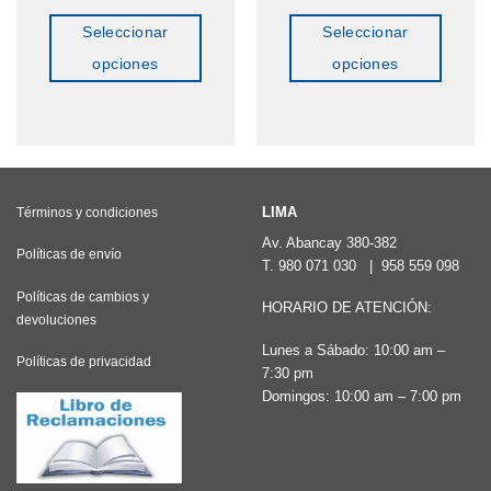
Seleccionar
Seleccionar
opciones
opciones
Este
Este
producto
producto
tiene
tiene
múltiples
múltiples
variantes.
variantes.
LIMA
Términos y condiciones
Las
Las
Av. Abancay 380-382
Políticas de envío
T.
980 071 030
|
958 559 098
opciones
opciones
Políticas de cambios y
se
se
HORARIO DE ATENCIÓN:
devoluciones
pueden
pueden
Lunes a Sábado: 10:00 am –
elegir
elegir
Políticas de privacidad
7:30 pm
en
en
Domingos: 10:00 am – 7:00 pm
la
la
página
página
de
de