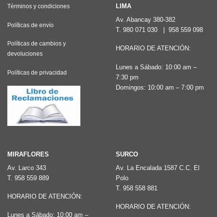
Las
Las
LIMA
Términos y condiciones
opciones
opciones
Av. Abancay 380-382
Políticas de envío
T.
980 071 030
|
958 559 098
se
se
pueden
pueden
Políticas de cambios y
HORARIO DE ATENCIÓN:
devoluciones
elegir
elegir
Lunes a Sábado: 10:00 am –
en
en
Políticas de privacidad
7:30 pm
la
la
Domingos: 10:00 am – 7:00 pm
página
página
de
de
producto
producto
MIRAFLORES
SURCO
Av. Larco 343
Av. La Encalada 1587 C.C. El
T.
958 559 889
Polo
T.
958 558 881
HORARIO DE ATENCIÓN:
HORARIO DE ATENCIÓN:
Lunes a Sábado: 10:00 am –