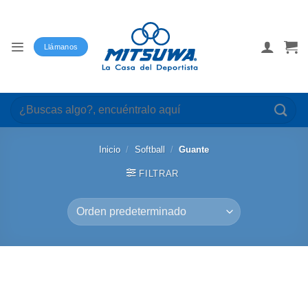
Saltar
al
contenido
Llámanos
Buscar
por:
Inicio
/
Softball
/
Guante
FILTRAR