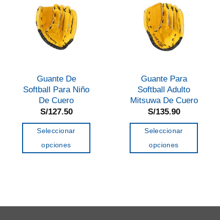
Guante De
Guante Para
Softball Para Niño
Softball Adulto
De Cuero
Mitsuwa De Cuero
S/
127.50
S/
135.90
Seleccionar
Seleccionar
opciones
opciones
Este
Este
producto
producto
tiene
tiene
múltiples
múltiples
variantes.
variantes.