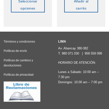
Seleccionar
Añadir al
opciones
carrito
Este
producto
tiene
múltiples
variantes.
LIMA
Términos y condiciones
Las
Av. Abancay 380-382
Políticas de envío
T.
980 071 030
|
958 559 098
opciones
Políticas de cambios y
se
HORARIO DE ATENCIÓN:
devoluciones
pueden
Lunes a Sábado: 10:00 am –
elegir
Políticas de privacidad
7:30 pm
en
Domingos: 10:00 am – 7:00 pm
la
página
de
producto