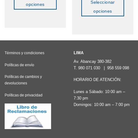
Seleccionar
opciones
opciones
Este
Este
producto
producto
tiene
tiene
múltiples
múltiples
variantes.
variantes.
LIMA
Términos y condiciones
Las
Las
Av. Abancay 380-382
opciones
Políticas de envío
T.
980 071 030
|
958 559 098
opciones
se
Políticas de cambios y
se
pueden
HORARIO DE ATENCIÓN:
devoluciones
pueden
elegir
Lunes a Sábado: 10:00 am –
elegir
Políticas de privacidad
en
7:30 pm
en
la
Domingos: 10:00 am – 7:00 pm
la
página
página
de
de
producto
producto