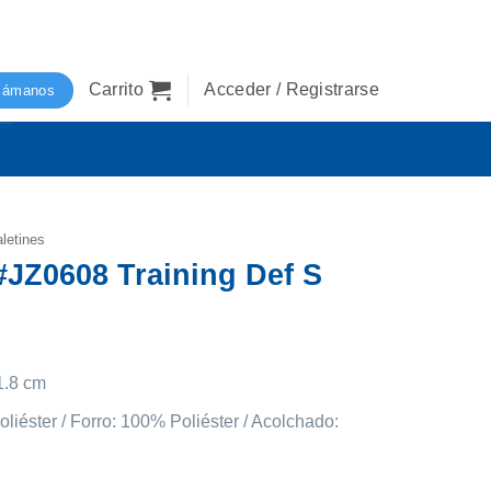
Carrito
Acceder / Registrarse
lámanos
letines
#JZ0608 Training Def S
1.8 cm
oliéster / Forro: 100% Poliéster / Acolchado: