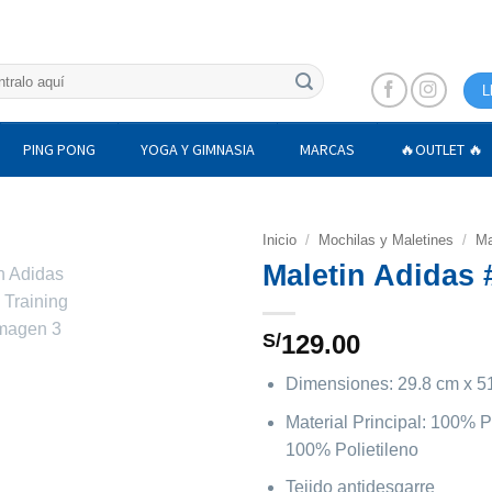
L
PING PONG
YOGA Y GIMNASIA
MARCAS
🔥OUTLET 🔥
Inicio
/
Mochilas y Maletines
/
Ma
Maletin Adidas 
S/
129.00
Dimensiones: 29.8 cm x 5
Material Principal: 100% P
100% Polietileno
Tejido antidesgarre