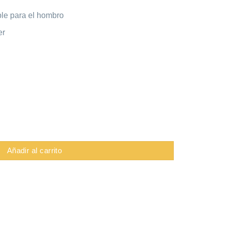
ble para el hombro
er
ng Def S cantidad
Añadir al carrito