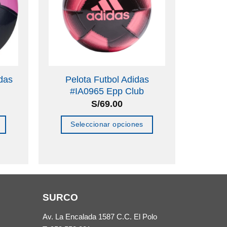
idas
Pelota Futbol Adidas
Zapat
#IA0965 Epp Club
S/
69.00
Seleccionar opciones
Se
Este
producto
tiene
múltiples
SURCO
variantes.
Las
Av. La Encalada 1587 C.C. El Polo
opciones