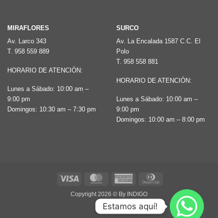
producto
MIRAFLORES
SURCO
Av. Larco 343
Av. La Encalada 1587 C.C. El
T.
958 559 889
Polo
T.
958 558 881
HORARIO DE ATENCIÓN:
HORARIO DE ATENCIÓN:
Lunes a Sábado: 10:00 am –
9:00 pm
Lunes a Sábado: 10:00 am –
Domingos: 10:30 am – 7:30 pm
9:00 pm
Domingos: 10:00 am – 8:00 pm
Visa
MasterCard
American
Dinners
Express
Club
Copyright 2026 ©
By INDIGO
Estamos aquí!