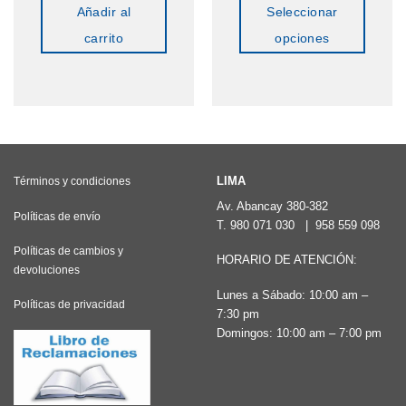
Añadir al
Seleccionar
carrito
opciones
Este
producto
tiene
múltiples
variantes.
LIMA
Términos y condiciones
Las
Av. Abancay 380-382
opciones
Políticas de envío
T.
980 071 030
|
958 559 098
se
Políticas de cambios y
pueden
HORARIO DE ATENCIÓN:
devoluciones
elegir
Lunes a Sábado: 10:00 am –
Políticas de privacidad
en
7:30 pm
la
Domingos: 10:00 am – 7:00 pm
página
de