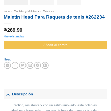
Inicio
/
Mochilas y Maletines
/
Maletines
Maletin Head Para Raqueta de tenis #262234
S/
269.90
Hay existencias
Añadir al carrito
Head
Descripción
Práctico, resistente y con un estilo renovado, este bolso es
ideal para transportar tu equipo de tenis de manera cómoda y