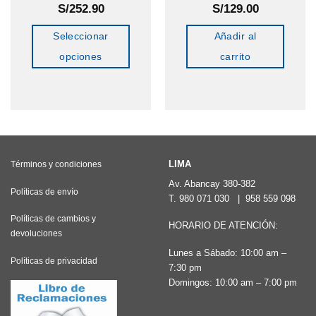
S/
252.90
S/
129.00
Seleccionar
Añadir al
opciones
carrito
Este
producto
tiene
múltiples
variantes.
LIMA
Términos y condiciones
Las
Av. Abancay 380-382
opciones
Políticas de envío
T.
980 071 030
|
958 559 098
se
Políticas de cambios y
HORARIO DE ATENCIÓN:
pueden
devoluciones
elegir
Lunes a Sábado: 10:00 am –
Políticas de privacidad
en
7:30 pm
Domingos: 10:00 am – 7:00 pm
la
página