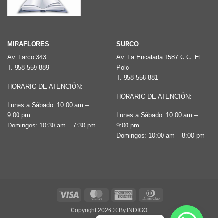
de
producto
MIRAFLORES
SURCO
Av. Larco 343
Av. La Encalada 1587 C.C. El
T.
958 559 889
Polo
T.
958 558 881
HORARIO DE ATENCIÓN:
HORARIO DE ATENCIÓN:
Lunes a Sábado: 10:00 am –
9:00 pm
Lunes a Sábado: 10:00 am –
Domingos: 10:30 am – 7:30 pm
9:00 pm
Domingos: 10:00 am – 8:00 pm
Visa
MasterCard
American
Dinners
Express
Club
Copyright 2026 ©
By INDIGO