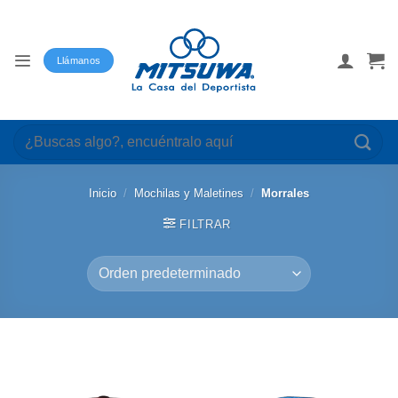
Saltar
al
contenido
Llámanos
Buscar
por:
Inicio
/
Mochilas y Maletines
/
Morrales
FILTRAR