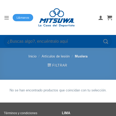
Saltar
al
contenido
Llámanos
Buscar
por:
Inicio
/
Artículos de lesión
/
Muslera
FILTRAR
No se han encontrado productos que coincidan con tu selección.
LIMA
Términos y condiciones