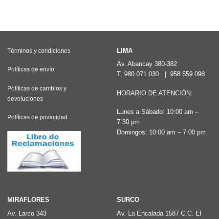
tiene
múltiples
variantes.
Las
LIMA
Términos y condiciones
opciones
Av. Abancay 380-382
Políticas de envío
T.
980 071 030
|
958 559 098
se
pueden
Políticas de cambios y
HORARIO DE ATENCIÓN:
devoluciones
elegir
Lunes a Sábado: 10:00 am –
en
Políticas de privacidad
7:30 pm
la
Domingos: 10:00 am – 7:00 pm
página
de
producto
MIRAFLORES
SURCO
Av. Larco 343
Av. La Encalada 1587 C.C. El