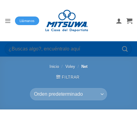
Saltar
al
contenido
Llámanos
Buscar
por:
Inicio
/
Voley
/
Net
FILTRAR