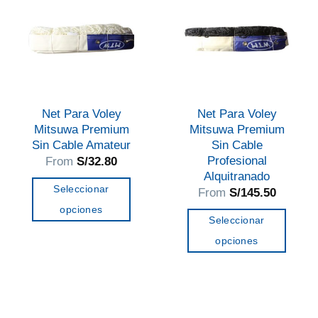
Net Para Voley
Net Para Voley
Mitsuwa Premium
Mitsuwa Premium
Sin Cable Amateur
Sin Cable
Profesional
From
S/
32.80
Alquitranado
Seleccionar
From
S/
145.50
opciones
Seleccionar
Este
opciones
producto
Este
tiene
producto
múltiples
tiene
variantes.