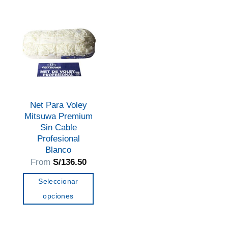
múltiples
Las
variantes.
opciones
Las
se
opciones
pueden
se
elegir
pueden
en
elegir
la
en
página
Net Para Voley
la
de
Mitsuwa Premium
página
Sin Cable
producto
de
Profesional
Blanco
producto
From
S/
136.50
Seleccionar
opciones
Este
producto