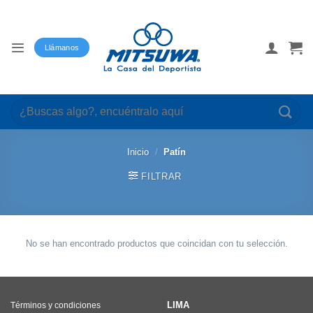
Saltar
al
contenido
Llámanos
Buscar
por:
Inicio
/
Patín
FILTRAR
No se han encontrado productos que coincidan con tu selección.
LIMA
Términos y condiciones