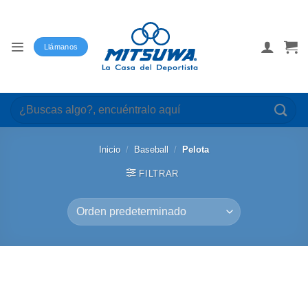
Saltar
al
contenido
Llámanos
Buscar
por:
Inicio
/
Baseball
/
Pelota
FILTRAR