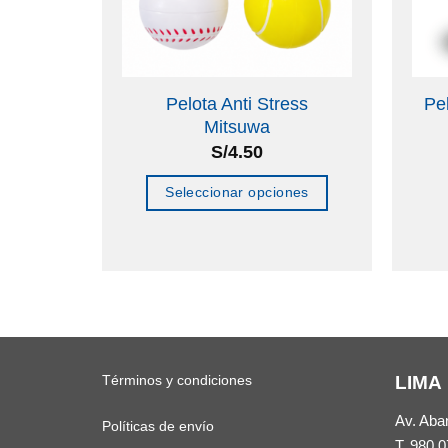
n King
Pelota Anti Stress
Pe
ncia)
Mitsuwa
S/
4.50
o
Seleccionar opciones
Este
producto
tiene
múltiples
variantes.
Las
Términos y condiciones
LIMA
opciones
se
Av. Aba
Políticas de envío
T.
980 0