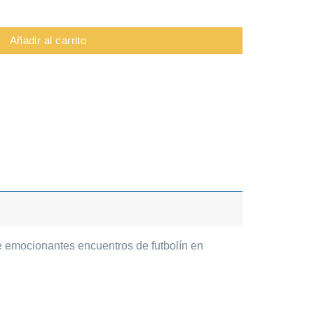
tbolin cantidad
Añadir al carrito
e emocionantes encuentros de futbolín en