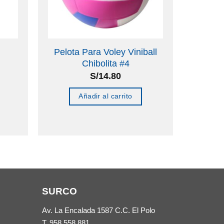
n
Pelota Para Voley Viniball
Chibolita #4
S/
14.80
Añadir al carrito
SURCO
Av. La Encalada 1587 C.C. El Polo
T.
958 558 881