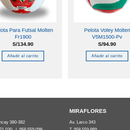
lota Para Futsal Molten
Pelota Voley Molte
Fr1900
V5M1500-Pv
S/
134.90
S/
94.90
Añadir al carrito
Añadir al carrito
MIRAFLORES
ncay 380-382
Av. Larco 343
71 030
|
958 559 098
T.
958 559 889