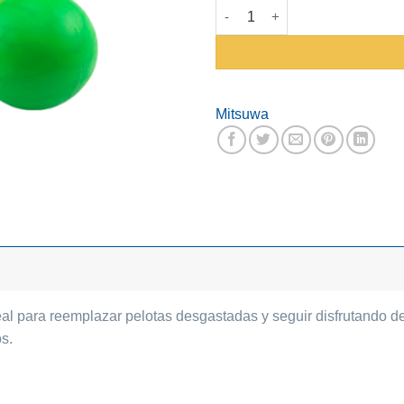
Pelota Maciza Mitsuwa Para Fu
Mitsuwa
eal para reemplazar pelotas desgastadas y seguir disfrutando d
os.