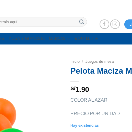
L
NG
YOGA Y GIMNASIA
MARCAS
🔥OUTLET 🔥
Inicio
/
Juegos de mesa
Pelota Maciza M
S/
1.90
COLOR AL AZAR
PRECIO POR UNIDAD
Hay existencias