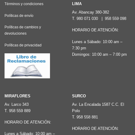
Las
LIMA
Términos y condiciones
opciones
opciones
Av. Abancay 380-382
se
Políticas de envío
T.
980 071 030
|
958 559 098
se
pueden
pueden
Políticas de cambios y
elegir
HORARIO DE ATENCIÓN:
devoluciones
elegir
en
Lunes a Sábado: 10:00 am –
en
la
Políticas de privacidad
7:30 pm
la
página
Domingos: 10:00 am – 7:00 pm
página
de
de
producto
producto
MIRAFLORES
SURCO
Av. Larco 343
Av. La Encalada 1587 C.C. El
T.
958 559 889
Polo
T.
958 558 881
HORARIO DE ATENCIÓN:
HORARIO DE ATENCIÓN:
Lunes a Sábado: 10:00 am –