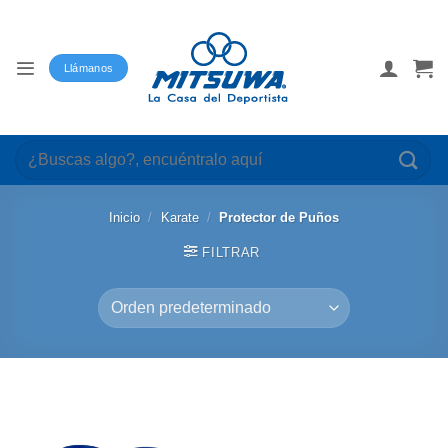
Saltar
al
contenido
Llámanos
Buscar
por:
Inicio
/
Karate
/
Protector de Puños
FILTRAR