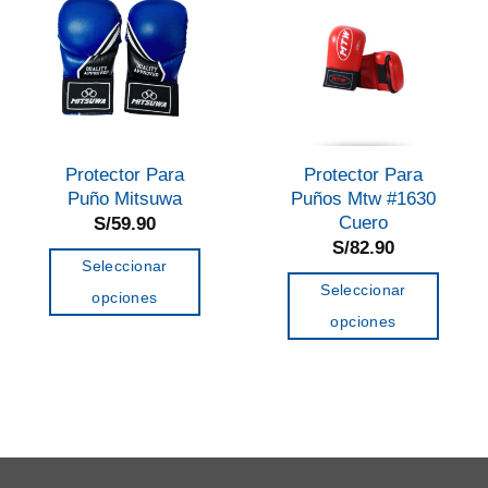
Protector Para
Protector Para
Puño Mitsuwa
Puños Mtw #1630
Cuero
S/
59.90
S/
82.90
Seleccionar
Seleccionar
opciones
opciones
Este
Este
producto
producto
tiene
tiene
múltiples
múltiples
variantes.
variantes.
Las