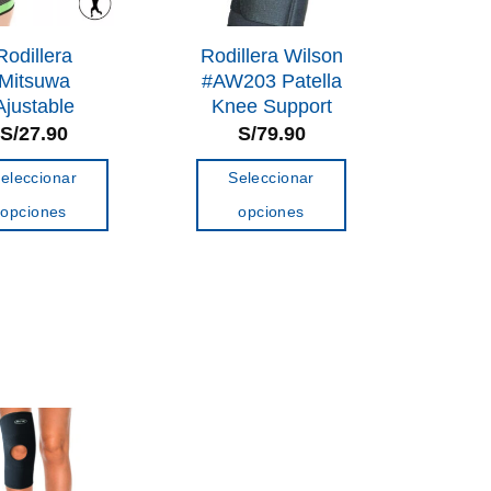
Rodillera
Rodillera Wilson
Mitsuwa
#AW203 Patella
Ajustable
Knee Support
S/
27.90
S/
79.90
eleccionar
Seleccionar
opciones
opciones
Este
Este
producto
producto
tiene
tiene
múltiples
múltiples
variantes.
variantes.
Las
Las
opciones
opciones
se
se