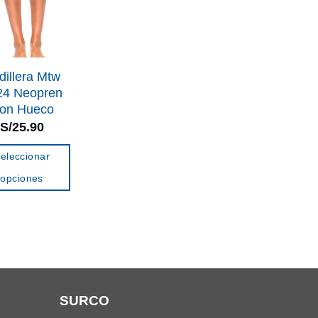
pueden
pueden
elegir
elegir
en
en
la
la
dillera Mtw
página
página
24 Neopren
de
de
on Hueco
producto
producto
S/
25.90
eleccionar
opciones
Este
producto
tiene
múltiples
variantes.
Las
SURCO