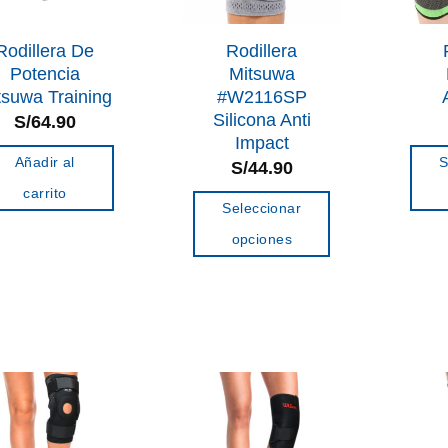
Rodillera De
Rodillera
Potencia
Mitsuwa
tsuwa Training
#W2116SP
Silicona Anti
S/
64.90
Impact
Añadir al
S
S/
44.90
carrito
Seleccionar
opciones
Este
producto
tiene
múltiples
variantes.
Las
opciones