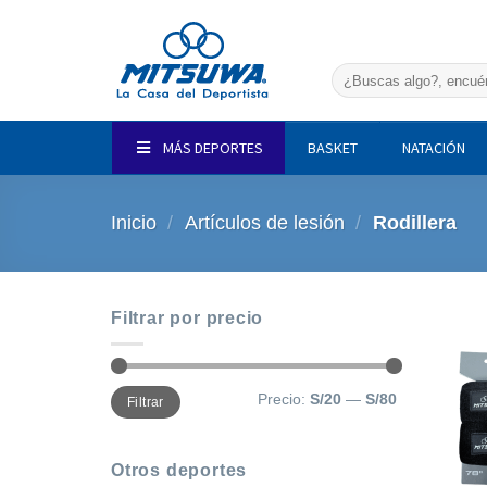
Saltar
al
contenido
Buscar
por:
MÁS DEPORTES
BASKET
NATACIÓN
Inicio
/
Artículos de lesión
/
Rodillera
Filtrar por precio
Precio
Precio
Precio:
S/20
—
S/80
Filtrar
mínimo
máximo
Otros deportes