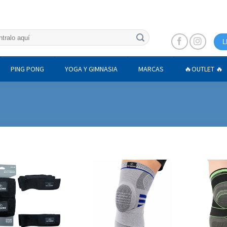
L
PING PONG
YOGA Y GIMNASIA
MARCAS
🔥OUTLET 🔥