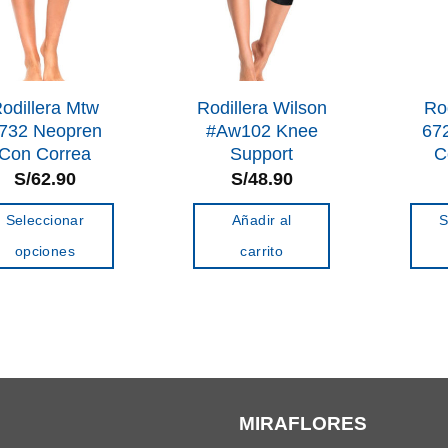
se
pueden
elegir
en
odillera Mtw
Rodillera Wilson
Ro
la
732 Neopren
#Aw102 Knee
67
Con Correa
Support
C
página
S/
62.90
S/
48.90
de
producto
Seleccionar
Añadir al
S
opciones
carrito
Este
producto
tiene
múltiples
variantes.
Las
MIRAFLORES