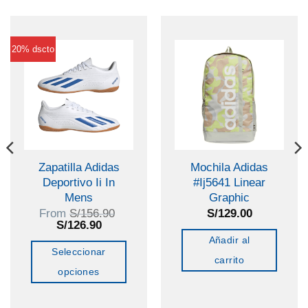
20% dscto
Zapatilla Adidas
Mochila Adidas
Deportivo Ii In
#Ij5641 Linear
Mens
Graphic
From
S/
156.90
S/
129.00
El
El
S/
126.90
precio
precio
Añadir al
original
actual
Seleccionar
era:
es:
carrito
S/156.90.
S/126.90.
opciones
Este