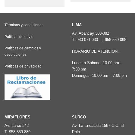
producto
tiene
múltiples
variantes.
LIMA
Términos y condiciones
Las
Av. Abancay 380-382
Políticas de envío
T.
980 071 030
|
958 559 098
opciones
Políticas de cambios y
se
HORARIO DE ATENCIÓN:
devoluciones
pueden
Lunes a Sábado: 10:00 am –
elegir
Políticas de privacidad
7:30 pm
en
Domingos: 10:00 am – 7:00 pm
la
página
de
producto
MIRAFLORES
SURCO
Av. Larco 343
Av. La Encalada 1587 C.C. El
T.
958 559 889
Polo