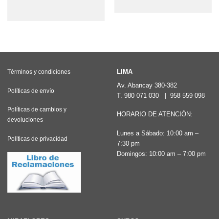
producto
producto
tiene
tiene
múltiples
múltiples
variantes.
variantes.
Las
Las
opciones
LIMA
Términos y condiciones
opciones
se
Av. Abancay 380-382
se
Políticas de envío
pueden
T.
980 071 030
|
958 559 098
pueden
elegir
Políticas de cambios y
HORARIO DE ATENCIÓN:
elegir
devoluciones
en
en
Lunes a Sábado: 10:00 am –
la
Políticas de privacidad
la
7:30 pm
página
Domingos: 10:00 am – 7:00 pm
página
de
de
producto
producto