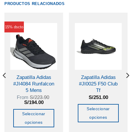
PRODUCTOS RELACIONADOS
15% dscto
Zapatilla Adidas
Zapatilla Adidas
#JI4084 Runfalcon
#JI0025 F50 Club
5 Mens
Tf
From
S/
223.90
S/
251.00
El
El
S/
194.00
precio
precio
Seleccionar
original
actual
Seleccionar
era:
es:
opciones
S/223.90.
S/194.00.
opciones
Este
Este