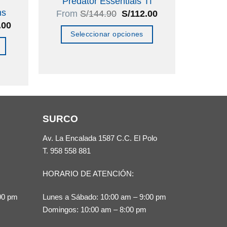
Predator Essentials Tf
ns
El
El
From
S/
144.90
S/
112.00
precio
precio
El
.00
original
actual
precio
Seleccionar opciones
era:
es:
l
actual
S/144.90.
S/112.00.
Este
es:
.90.
S/199.00.
producto
tiene
múltiples
variantes.
SURCO
Las
opciones
Av. La Encalada 1587 C.C. El Polo
se
T.
958 558 881
pueden
HORARIO DE ATENCIÓN:
elegir
en
00 pm
Lunes a Sábado: 10:00 am – 9:00 pm
la
Domingos: 10:00 am – 8:00 pm
página