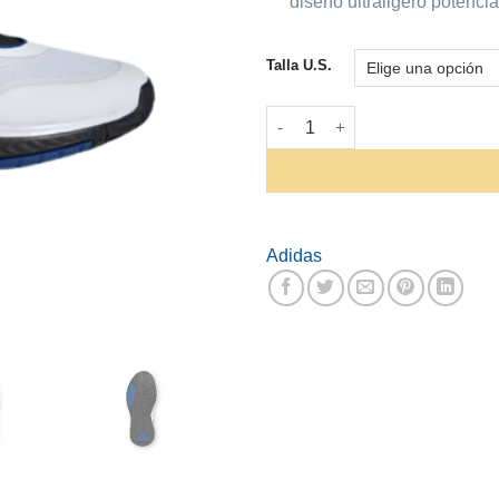
diseño ultraligero potenc
Talla U.S.
Zapatilla Adidas OwnTheGame
Adidas