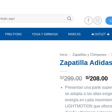
L
PING PONG
YOGA Y GIMNASIA
MARCAS
🔥OUTLET 🔥
Inicio
/
Zapatillas y Chimpunes
/
Zapatilla Adid
El
E
S/
299.00
S/
208.00
precio
p
Presentan una parte superi
original
a
se adapta a las altas exige
era:
e
energía en cada movimient
S/299.00.
S
LIGHTMOTION que ofrece 