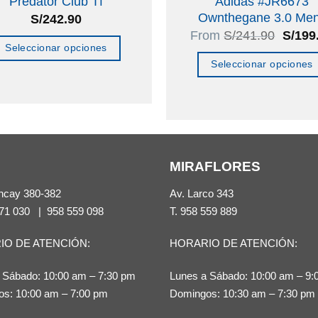
Predator Club Tf
Adidas #JR6673
Ownthegane 3.0 Me
S/
242.90
El
From
S/
241.90
S/
199
precio
Seleccionar opciones
origina
Seleccionar opciones
Este
era:
S/241
Este
producto
producto
tiene
tiene
múltiples
múltiples
variantes.
MIRAFLORES
variantes.
Las
Las
opciones
ncay 380-382
Av. Larco 343
opciones
se
71 030
|
958 559 098
T.
958 559 889
se
pueden
IO DE ATENCIÓN:
HORARIO DE ATENCIÓN:
pueden
elegir
elegir
en
 Sábado: 10:00 am – 7:30 pm
Lunes a Sábado: 10:00 am – 9:
en
la
s: 10:00 am – 7:00 pm
Domingos: 10:30 am – 7:30 pm
la
página