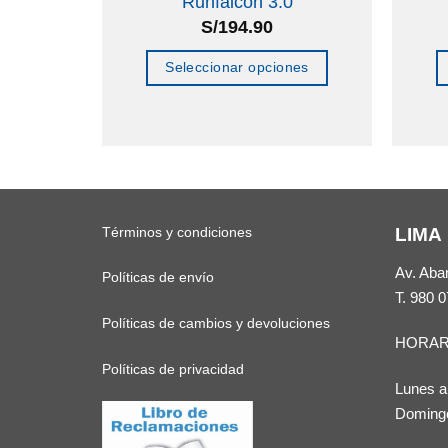
er –
Runfalcon 3.0
S/
194.90
Seleccionar opciones
nes
Este
producto
to
tiene
múltiples
les
variantes.
Términos y condiciones
LIMA
tes.
Las
opciones
Av. Aba
Políticas de envío
es
se
T.
980 0
pueden
Políticas de cambios y devoluciones
HORAR
n
elegir
Políticas de privacidad
en
Lunes a
la
Domingo
página