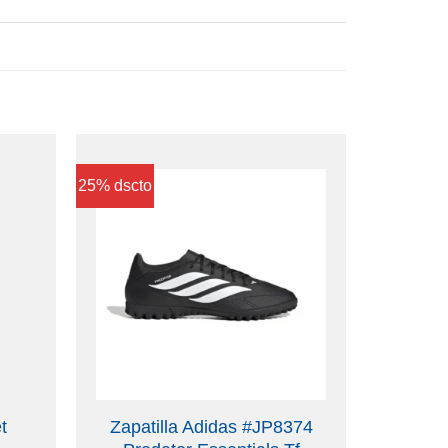
25% dscto
t
Zapatilla Adidas #JP8374