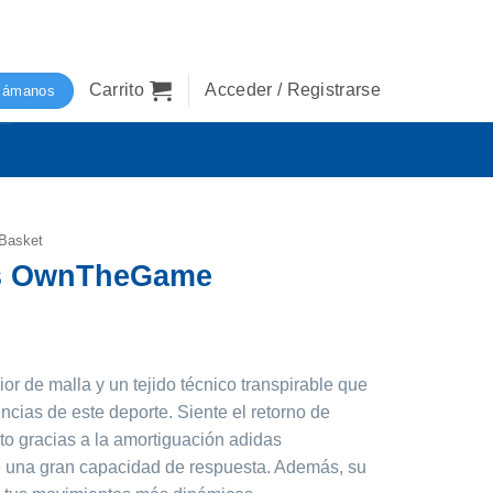
Carrito
Acceder / Registrarse
lámanos
Basket
as OwnTheGame
l
recio
or de malla y un tejido técnico transpirable que
ctual
ncias de este deporte. Siente el retorno de
s:
o gracias a la amortiguación adidas
/208.00.
una gran capacidad de respuesta. Además, su