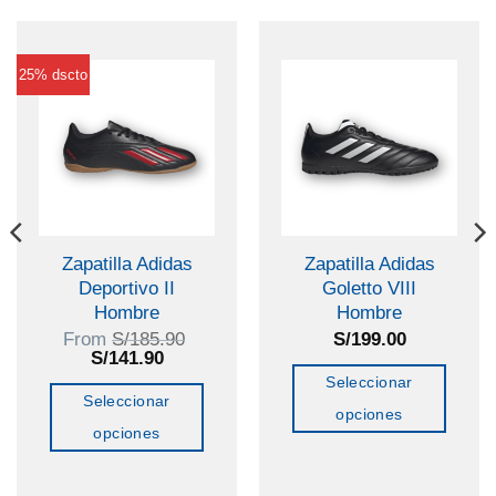
25% dscto
Zapatilla Adidas
Zapatilla Adidas
Deportivo II
Goletto VIII
Hombre
Hombre
From
S/
185.90
S/
199.00
El
El
S/
141.90
precio
precio
Seleccionar
original
actual
Seleccionar
era:
es:
opciones
S/185.90.
S/141.90.
opciones
Este
Este
producto
producto