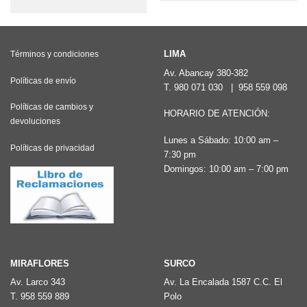
tiene
tiene
múltiples
múltiples
variantes.
variantes.
LIMA
Términos y condiciones
Las
Las
Av. Abancay 380-382
opciones
Políticas de envío
T.
980 071 030
|
958 559 098
opciones
se
Políticas de cambios y
se
HORARIO DE ATENCIÓN:
pueden
devoluciones
pueden
elegir
Lunes a Sábado: 10:00 am –
elegir
Políticas de privacidad
en
7:30 pm
en
Domingos: 10:00 am – 7:00 pm
la
la
página
página
de
de
producto
producto
MIRAFLORES
SURCO
Av. Larco 343
Av. La Encalada 1587 C.C. El
T.
958 559 889
Polo