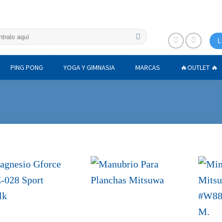
L
PING PONG
YOGA Y GIMNASIA
MARCAS
🔥OUTLET 🔥