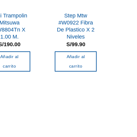
i Trampolin
Step Mtw
Mitsuwa
#W0922 Fibra
8804Tn X
De Plastico X 2
1.00 M.
Niveles
S/
190.00
S/
99.90
Añadir al
Añadir al
carrito
carrito