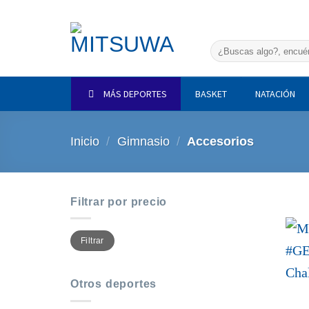
Saltar
al
contenido
Buscar
por:
MÁS DEPORTES
BASKET
NATACIÓN
Inicio
/
Gimnasio
/
Accesorios
Filtrar por precio
Precio
Precio
Filtrar
mínimo
máximo
Otros deportes