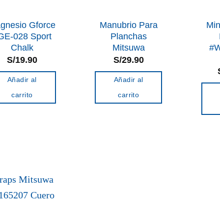
gnesio Gforce
Manubrio Para
Min
GE-028 Sport
Planchas
Chalk
Mitsuwa
#W
S/
19.90
S/
29.90
Añadir al
Añadir al
carrito
carrito