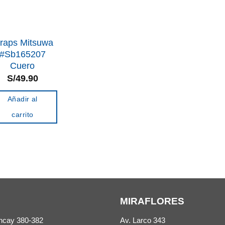
traps Mitsuwa
#Sb165207
Cuero
S/
49.90
Añadir al
carrito
MIRAFLORES
ncay 380-382
Av. Larco 343