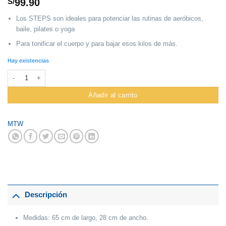
S/
99.90
Los STEPS son ideales para potenciar las rutinas de aeróbicos,
baile, pilates o yoga
Para tonificar el cuerpo y para bajar esos kilos de más.
Hay existencias
Step Mtw #W0922 Fibra De Plastico X 2 Niveles cantidad
Añadir al carrito
MTW
Descripción
Medidas: 65 cm de largo, 28 cm de ancho.