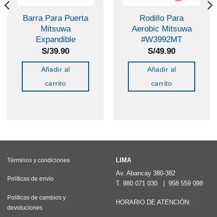
Barra Para Puerta
Rodillo Para
Mitsuwa
Aerobic Mitsuwa
Expandible
#W3992MT
S/
39.90
S/
49.90
Añadir al
Añadir al
carrito
carrito
LIMA
Términos y condiciones
Av. Abancay 380-382
Políticas de envío
T.
980 071 030
|
958 559 098
Políticas de cambios y
HORARIO DE ATENCIÓN:
devoluciones