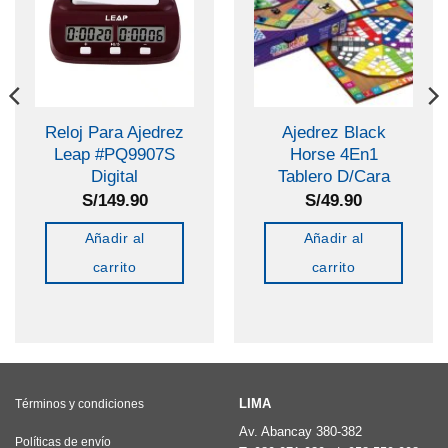
Reloj Para Ajedrez
Ajedrez Black
Leap #PQ9907S
Horse 4En1
Digital
Tablero D/Cara
S/
149.90
S/
49.90
Añadir al
Añadir al
carrito
carrito
LIMA
Términos y condiciones
Av. Abancay 380-382
Políticas de envío