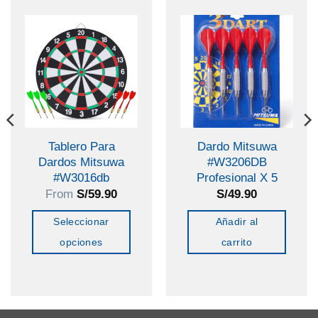
Tablero Para
Dardo Mitsuwa
Dardos Mitsuwa
#W3206DB
#W3016db
Profesional X 5
From
S/
59.90
S/
49.90
Seleccionar
Añadir al
opciones
carrito
Este
producto
tiene