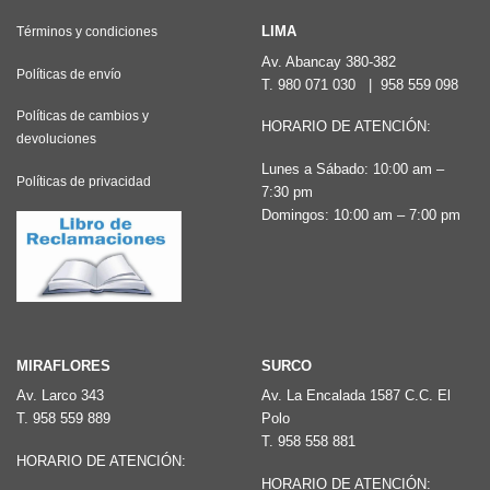
múltiples
variantes.
LIMA
Términos y condiciones
Las
Av. Abancay 380-382
Políticas de envío
T.
980 071 030
|
958 559 098
opciones
Políticas de cambios y
se
HORARIO DE ATENCIÓN:
devoluciones
pueden
Lunes a Sábado: 10:00 am –
elegir
Políticas de privacidad
7:30 pm
en
Domingos: 10:00 am – 7:00 pm
la
página
de
producto
MIRAFLORES
SURCO
Av. Larco 343
Av. La Encalada 1587 C.C. El
T.
958 559 889
Polo
T.
958 558 881
HORARIO DE ATENCIÓN:
HORARIO DE ATENCIÓN: