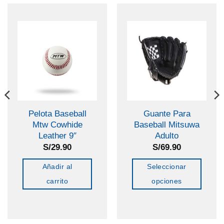
Pelota Baseball
Guante Para
Mtw Cowhide
Baseball Mitsuwa
Leather 9″
Adulto
S/
29.90
S/
69.90
Añadir al
Seleccionar
carrito
opciones
Este
producto
tiene