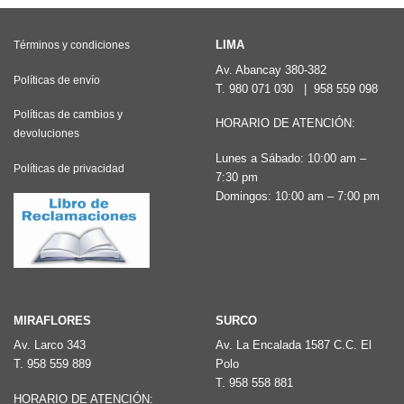
múltiples
variantes.
LIMA
Términos y condiciones
Las
Av. Abancay 380-382
Políticas de envío
T.
980 071 030
|
958 559 098
opciones
Políticas de cambios y
se
HORARIO DE ATENCIÓN:
devoluciones
pueden
Lunes a Sábado: 10:00 am –
elegir
Políticas de privacidad
7:30 pm
en
Domingos: 10:00 am – 7:00 pm
la
página
de
producto
MIRAFLORES
SURCO
Av. Larco 343
Av. La Encalada 1587 C.C. El
T.
958 559 889
Polo
T.
958 558 881
HORARIO DE ATENCIÓN: