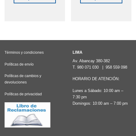
Este
Este
producto
producto
tiene
tiene
múltiples
múltiples
variantes.
variantes.
Las
Las
LIMA
Términos y condiciones
opciones
opciones
Av. Abancay 380-382
se
se
Políticas de envío
T.
980 071 030
|
958 559 098
pueden
pueden
Políticas de cambios y
HORARIO DE ATENCIÓN:
elegir
elegir
devoluciones
en
en
Lunes a Sábado: 10:00 am –
Políticas de privacidad
la
la
7:30 pm
Domingos: 10:00 am – 7:00 pm
página
página
de
de
producto
producto