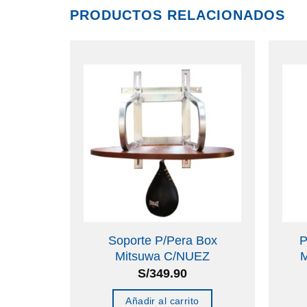
PRODUCTOS RELACIONADOS
Pong
Soporte P/Pera Box
P
al
Mitsuwa C/NUEZ
M
uedas
S/
349.90
Añadir al carrito