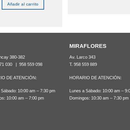
Este
Añadir al carrito
producto
tiene
múltiples
variantes.
Las
MIRAFLORES
opciones
se
ncay 380-382
Av. Larco 343
71 030
|
958 559 098
T.
958 559 889
pueden
elegir
IO DE ATENCIÓN:
HORARIO DE ATENCIÓN:
en
la
 Sábado: 10:00 am – 7:30 pm
Lunes a Sábado: 10:00 am – 9:
página
s: 10:00 am – 7:00 pm
Domingos: 10:30 am – 7:30 pm
de
producto