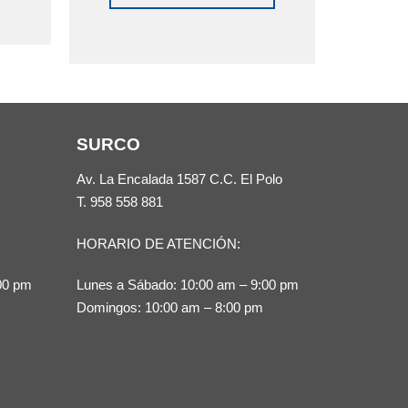
Este
producto
tiene
múltiples
variantes.
SURCO
Las
opciones
Av. La Encalada 1587 C.C. El Polo
se
T.
958 558 881
pueden
HORARIO DE ATENCIÓN:
elegir
en
00 pm
Lunes a Sábado: 10:00 am – 9:00 pm
la
Domingos: 10:00 am – 8:00 pm
página
de
producto