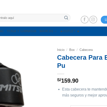
L
NG
YOGA Y GIMNASIA
MARCAS
🔥OUTLET 🔥
Inicio
/
Box
/
Cabecera
Cabecera Para 
Pu
S/
159.90
Esta cabecera te mantendr
más seguros y mejor apro