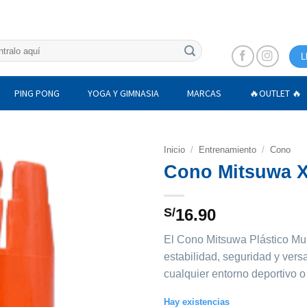
L
PING PONG
YOGA Y GIMNASIA
MARCAS
🔥OUTLET 🔥
Inicio
/
Entrenamiento
/
Cono
Cono Mitsuwa 
S/
16.90
El
Cono Mitsuwa Plástico Mul
estabilidad, seguridad y versa
cualquier entorno deportivo o
Hay existencias