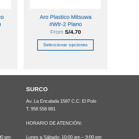
co
Aro Plastico Mitsuwa
m
#Wtr-2 Plano
From
S/
4.70
Seleccionar opciones
Este
producto
tiene
múltiples
SURCO
variantes.
Las
Av. La Encalada 1587 C.C. El Polo
opciones
T.
958 558 881
se
HORARIO DE ATENCIÓN:
pueden
elegir
00 pm
Lunes a Sábado: 10:00 am – 9:00 pm