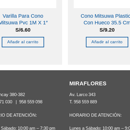
Varilla Para Cono
Cono Mitsuwa Plasti
Mitsuwa Pvc 1M X 1″
Con Hueco 35.5 C
S/
6.60
S/
9.20
Añadir al carrito
Añadir al carrito
MIRAFLORES
ncay 380-382
Av. Larco 343
71 030
|
958 559 098
T.
958 559 889
IO DE ATENCIÓN:
HORARIO DE ATENCIÓN:
 Sábado: 10:00 am – 7:30 pm
Lunes a Sábado: 10:00 am – 9: