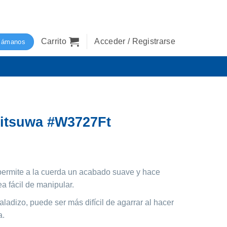
Carrito
Acceder / Registrarse
lámanos
Mitsuwa #W3727Ft
l
recio
 permite a la cuerda un acabado suave y hace
ctual
a fácil de manipular.
s:
/174.90.
adizo, puede ser más difícil de agarrar al hacer
a.