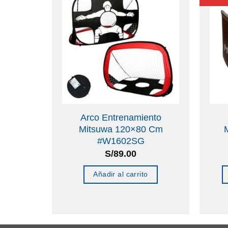
Arco Entrenamiento
705Tn
Mitsuwa 120×80 Cm
#W1602SG
o
S/
89.00
Añadir al carrito