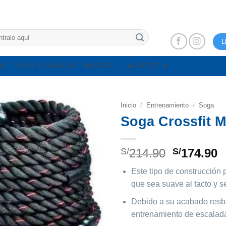
L
NG
YOGA Y GIMNASIA
MARCAS
🔥OUTLET 🔥
Inicio
/
Entrenamiento
/
Soga
Soga Crossfit 
El
E
S/
214.90
S/
174.90
precio
p
Este tipo de construcción
original
a
que sea suave al tacto y se
era:
e
S/214.90.
S
Debido a su acabado resbal
entrenamiento de escalad