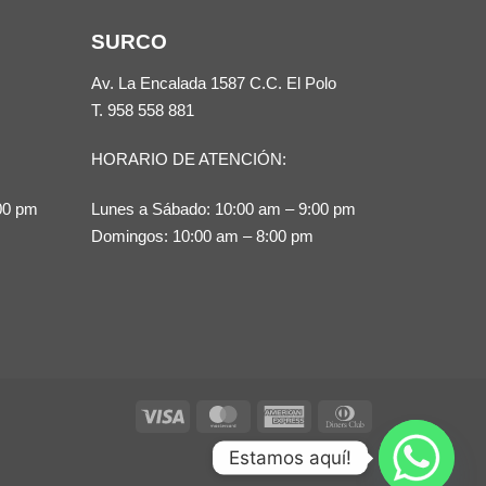
variantes.
SURCO
Las
opciones
Av. La Encalada 1587 C.C. El Polo
se
T.
958 558 881
pueden
HORARIO DE ATENCIÓN:
elegir
en
00 pm
Lunes a Sábado: 10:00 am – 9:00 pm
la
Domingos: 10:00 am – 8:00 pm
página
de
producto
Visa
MasterCard
American
Dinners
Express
Club
Estamos aquí!