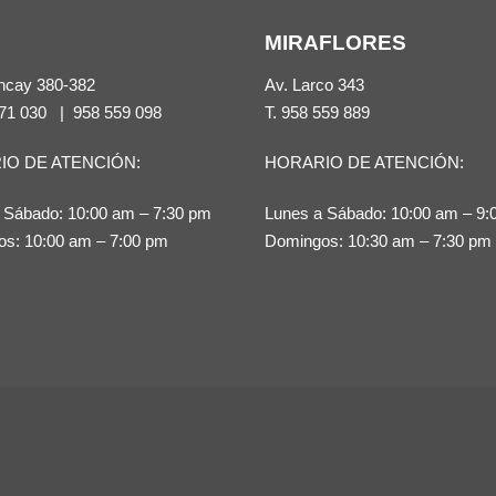
múltiples
MIRAFLORES
variantes.
Las
ncay 380-382
Av. Larco 343
opciones
71 030
|
958 559 098
T.
958 559 889
se
IO DE ATENCIÓN:
HORARIO DE ATENCIÓN:
pueden
elegir
 Sábado: 10:00 am – 7:30 pm
Lunes a Sábado: 10:00 am – 9:
en
s: 10:00 am – 7:00 pm
Domingos: 10:30 am – 7:30 pm
la
página
de
producto