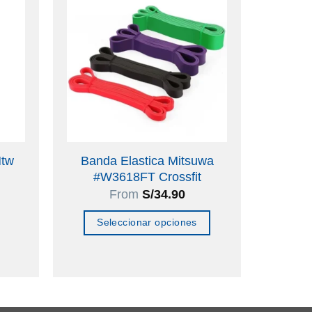
Mtw
Banda Elastica Mitsuwa
#W3618FT Crossfit
From
S/
34.90
Seleccionar opciones
Este
producto
tiene
múltiples