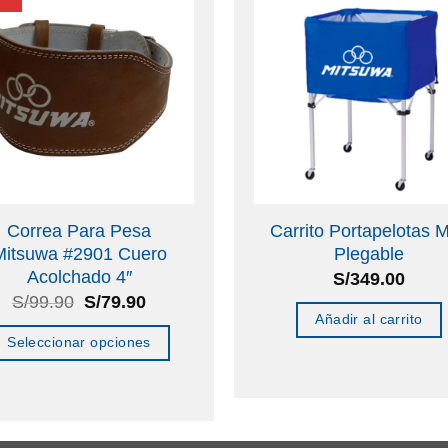
Correa Para Pesa
Carrito Portapelotas 
Mitsuwa #2901 Cuero
Plegable
Acolchado 4″
S/
349.00
El
El
S/
99.90
S/
79.90
precio
precio
Añadir al carrito
original
actual
Seleccionar opciones
era:
es:
S/99.90.
S/79.90.
Este
producto
tiene